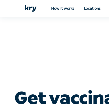
How it works
Locations
Get vaccin