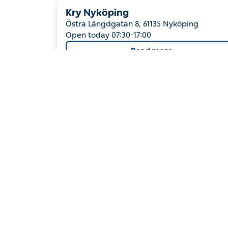
Hornsgatan 1B, 38230 Nybro
Open again: Friday 07:30-16:30
Kry Nyköping
Östra Längdgatan 8, 61135 Nyköping
Open today 07:30-17:00
Read more
Kry Osby
Östra Järnvägsgatan 14, 28341 Osby
Open today 08:00-16:00
Kry Osby Filial Lönsboda
Bokelundsgatan 5, 28070 Lönsboda
Open today 08:00-16:00