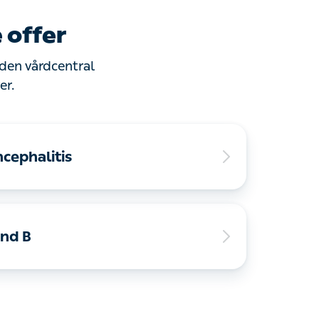
offer
en vårdcentral du
cephalitis
nd B