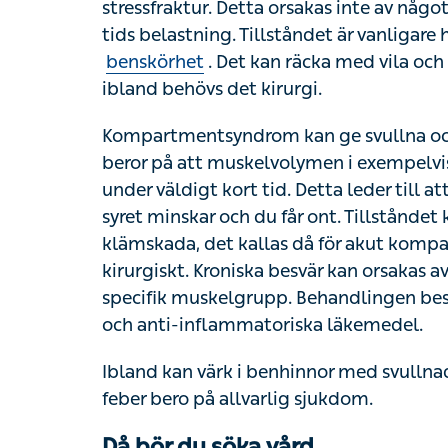
belastning. Tillståndet är vanligare hos idr
Det kan räcka med vila och avlastning för a
kirurgi.
Kompartmentsyndrom kan ge svullna och öm
att muskelvolymen i exempelvis underbenen
tid. Detta leder till att blodcirkulationen til
Tillståndet kan uppstå efter trauma såsom fr
kompartmentsyndrom och måste behandlas k
belastning eller intensiv träning av en spe
avlastning, fysioterapi, avsvällande och an
Ibland kan värk i benhinnor med svullnad,
bero på allvarlig sjukdom.
Då bör du söka vård
Om du får värk i benhinnorna som inte blir 