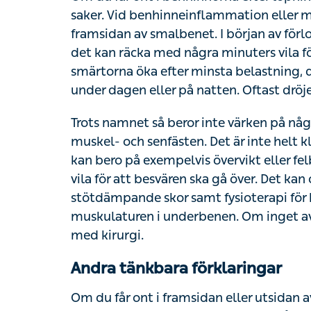
Vid benhinneinflammation eller medialt tibi
smalbenet. I början av förloppet kommer sm
några minuters vila för att smärtan ska avta
belastning, du kan också få ont i benhinnorn
dröjer det flera dagar innan smärtan lättar.
Trots namnet så beror inte värken på någon
och senfästen. Det är inte helt klart vad so
exempelvis övervikt eller felbelastning av f
ska gå över. Det kan också vara bra att an
för bra träningsteknik och övningar som st
dessa åtgärder hjälper kan det bli aktuellt m
Andra tänkbara förklaringar
Om du får ont i framsidan eller utsidan av
stressfraktur. Detta orsakas inte av något d