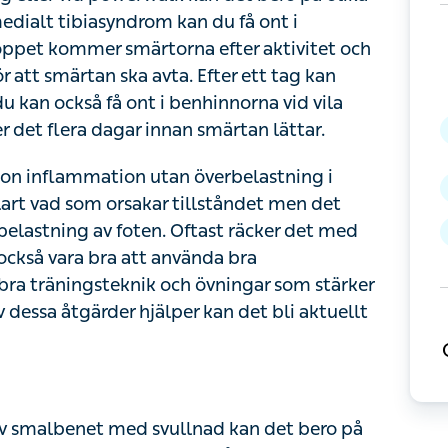
asyndrom kan du få ont i framsidan av
ärtorna efter aktivitet och det kan räcka med
. Efter ett tag kan smärtorna öka efter minsta
a vid vila under dagen eller på natten. Oftast
 inflammation utan överbelastning i muskel-
m orsakar tillståndet men det kan bero på
oten. Oftast räcker det med vila för att besvären
vända bra stötdämpande skor samt fysioterapi
ärker muskulaturen i underbenen. Om inget av
ed kirurgi.
 smalbenet med svullnad kan det bero på
irekt trauma utan uppstår efter längre tids