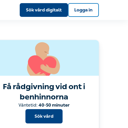
Sök vård digitalt
Logga in
Få rådgivning vid ont i
benhinnorna
Sök vård