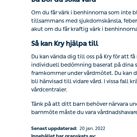
med sjukdomskänsla, feber och viktnedgång
kraftig värk i benhinnorna med svullnad efte
Så kan Kry hjälpa till
Du kan vända dig till oss på Kry för att få r
individuell bedömning baserat på dina sy
under vårdmötet. Du kan därefter bli ordinera
vidare vård. I vissa fall krävs en fysisk un
Tänk på att ditt barn behöver närvara unde
måste du vara vårdnadshavare till barnet.
Senast uppdaterad:
20 jan. 2022
Innehållet har granskats av:
Kvalitetsteamets specialistläkare på Kry