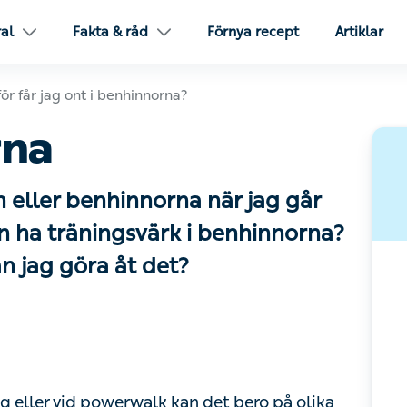
l
Fakta & råd
Förnya recept
Artiklar
år jag ont i benhinnorna?
na
 eller benhinnorna när jag går
n ha träningsvärk i benhinnorna?
n jag göra åt det?
ller vid powerwalk kan det bero på olika saker.