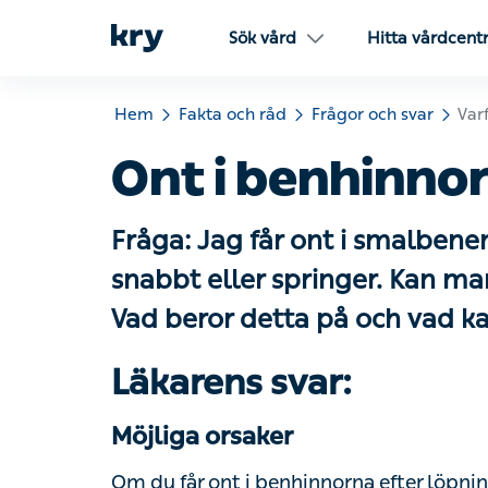
Sök vård
Hitta vårdcentra
Hem
Fakta och råd
Frågor och svar
Varför f
Ont i benhinnor
Fråga: Jag får ont i smalbenen
snabbt eller springer. Kan ma
Vad beror detta på och vad ka
Läkarens svar:
Möjliga orsaker
Om du får ont i benhinnorna efter löpning e