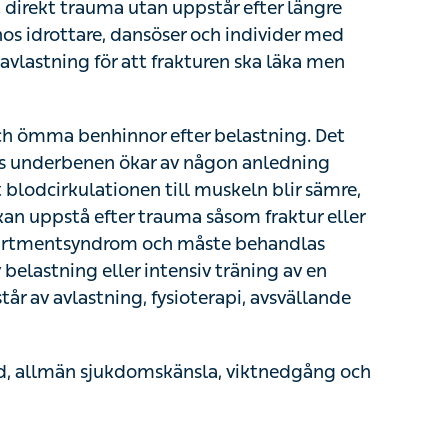
ottare, dansöser och individer med
benskörhet
.
tt frakturen ska läka men ibland behövs det
ma benhinnor efter belastning. Det beror på
 ökar av någon anledning under väldigt kort
l muskeln blir sämre, syret minskar och du får ont.
aktur eller klämskada, det kallas då för akut
irurgiskt. Kroniska besvär kan orsakas av
cifik muskelgrupp. Behandlingen består av
ti-inflammatoriska läkemedel.
 allmän sjukdomskänsla, viktnedgång och feber
bättre efter egenbehandling eller tillsammans