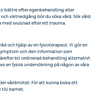
 bör du söka vård. Sök vård akut om du får
r ett trauma.
åd och hjälp av en fysioterapeut. Vi gör en
mptom och den information som framkommer
d behandling alternativt bli hänvisad till
dersökning på någon av våra vårdcentraler.
r vårdmötet. För att kunna boka ett barnmöte