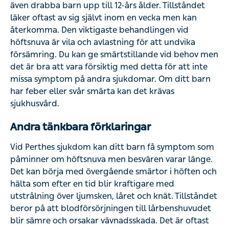
självt inom en vecka men kan återkomma. Den viktigaste
behandlingen vid höftsnuva är vila och avlastning för att
undvika försämring. Du kan ge smärtstillande vid behov
men det är bra att vara försiktig med detta för att inte
missa symptom på andra sjukdomar. Om ditt barn har
feber eller svår smärta kan det krävas sjukhusvård.
Andra tänkbara förklaringar
Vid Perthes sjukdom kan ditt barn få symptom som
påminner om höftsnuva men besvären varar länge. Det
kan börja med övergående smärtor i höften och hälta som
efter en tid blir kraftigare med utstrålning över ljumsken,
låret och knät. Tillståndet beror på att blodförsörjningen
till lårbenshuvudet blir sämre och orsakar vävnadsskada.
Det är oftast självläkande men det kan ta lite tid.
Behandlingen består av att undvika överbelastning och
stelhet i leden. Ibland kan det behövas smärtstillande
läkemedel eller kirurgisk åtgärd.