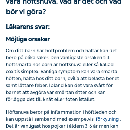
höftsnuva. Vad är det och vad bör
vi göra?
Läkarens svar:
Möjliga orsaker
Om ditt barn har höftproblem och haltar kan det bero på
olika saker. Den vanligaste orsaken till höftsmärta hos
barn är höftsnuva eller så kallad coxitis simplex. Vanliga
symptom kan vara smärta i höften, hälta hos ditt barn,
ovilja att belasta benet samt lättare feber. Ibland kan det
vara svårt för barnet att avgöra var smärtan sitter och kan
förlägga det till knät eller foten istället.
Höftsnuva beror på inflammation i höftleden och kan
uppstå i samband med exempelvis
förkylning
. Det är
vanligast hos pojkar i åldern 3-6 år men kan även drabba
barn upp till 12-års ålder. Tillståndet läker oftast av sig