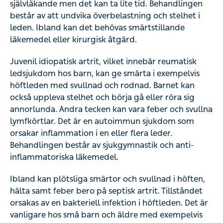
Juvenil idiopatisk artrit, vilket innebär reumatisk
ledsjukdom hos barn, kan ge smärta i exempelvis
höftleden med svullnad och rodnad. Barnet kan också
uppleva stelhet och börja gå eller röra sig annorlunda.
Andra tecken kan vara feber och svullna lymfkörtlar. Det
är en autoimmun sjukdom som orsakar inflammation i en
eller flera leder. Behandlingen består av sjukgymnastik
och anti-inflammatoriska läkemedel.
Ibland kan plötsliga smärtor och svullnad i höften, hälta
samt feber bero på septisk artrit. Tillståndet orsakas av en
bakteriell infektion i höftleden. Det är vanligare hos små
barn och äldre med exempelvis nedsatt immunförsvar
eller tidigare ledskada. Det är viktigt att sätta in
behandling snabbt, denna består främst av antibiotika.
Ibland kan smärta i höftleden med rörelsesvårigheter,
feber, nedsatt aptit och viktnedgång hos barn bero på