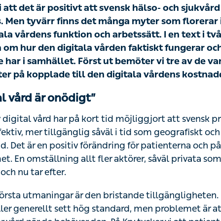
 att det är positivt att svensk hälso- och sjukvård u
 tyvärr finns det många myter som florerar i debatte
 funktion och arbetssätt. I en text i två delar vill vi
ala vården faktiskt fungerar och vilken roll vi som v
 ut bemöter vi tre av de vanligaste myterna vi stöter 
rdens kostnader och nytta.
al vård är onödigt”
igital vård har på kort tid möjliggjort att svensk primärvå
 mer tillgänglig såväl i tid som geografiskt och mer patie
ändring för patienterna och på sikt även för hela vårdsys
fler aktörer, såväl privata som offentliga, ser fördelarna 
örsta utmaningar är den bristande tillgängligheten. Sven
enerellt sett hög standard, men problemet är att många pa