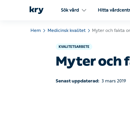
Sök vård
Hitta vårdcentra
Hem
Medicinsk kvalitet
Myter och fakta om digi
KVALITETSARBETE
Myter och fa
Senast uppdaterad:
3 mars 2019