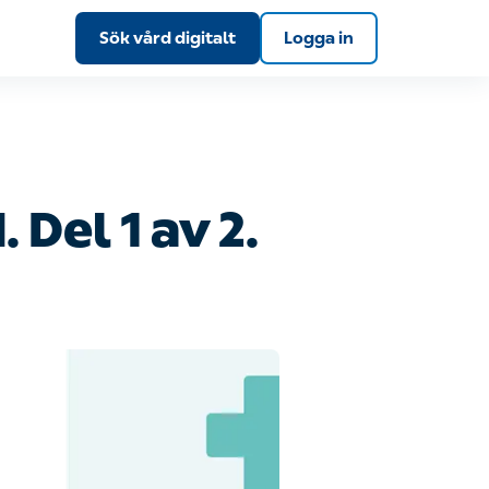
Sök vård digitalt
Logga in
l 1 av 2.