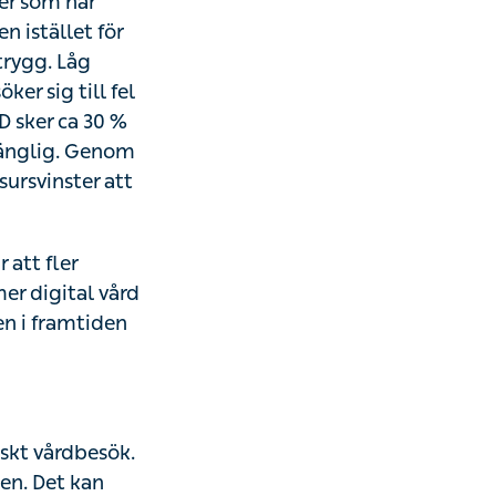
vård, ska få
patienten är
injens vård leder
Enligt
 på grund av att
en finns stora
r patienter kan
bsolut nödvändig
 vårt
rdbesök. Ett
 kan jämföras