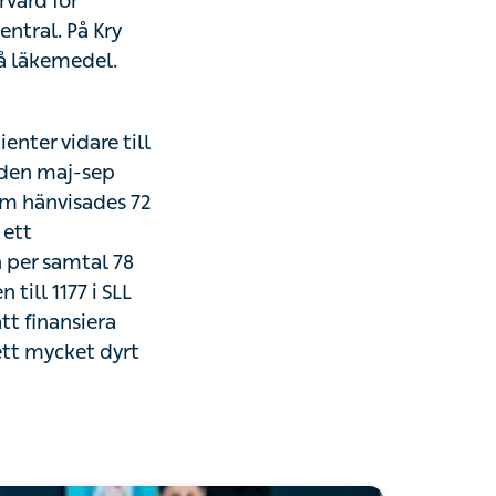
vidare till rätt
-sep 2018 tog
es 72 % vidare
tal till 1177
ndets lägsta.
stnad på ca 25
nten hänvisades