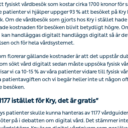
vårdbesök som kostar cirka 1700 kronor för samhället att
per uppger 93 % att besöket på Kry har ersatt ett fysiskt
rts hos Kry i stället hade skett i den fysiska vården ha
etydligt högre. Om ett vårdärende som kan handläggas di
t bra för både patientupplevelsen och för hela vårdsystem
 florerar gällande kostnader är att det uppstår dubbla
 vård digitalt sedan måste uppsöka fysisk vård. Det stäm
-15 % av våra patienter vidare till fysisk vård. När så ske
ten och vi begär heller inte ut någon offentlig ersättning 
177 istället för Kry, det är gratis”
s patienter skulle kunna hanteras av 1177 vårdguiden är 
r på i debatten om digital vård. Det stämmer inte då Kry 
rer. Kry är en digital vårdgivare som ger läkarvård för 
n som kan ges på en fysisk vårdcentral. På Kry kan vi di
 remisser eller ge recept på läkemedel. Något som inte ä