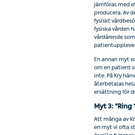
med ett fysiskt 
patienter vi hjäl
vårdbesök som gjo
besöken blivit b
digitalt så är de
En annan myt som
patient som sökt
hänvisar vi ca 10
hela patientavgif
Myt 3: “Ring 1
Att många av Kry
myt vi ofta stöte
typer av vårdaktö
likvärdig med de
behandla, utfärda