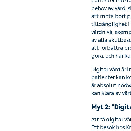
vård när de behöv
kontakt med vårde
centralt för att v
alltför ofta till a
Europakommissio
primärvården inte
effektivitets- och
Digital vård är i
komma rätt i vård
för att vi ska ly
gemensamma väl
Myt 2: “Digit
Att få digital vå
besök hos Kry ko