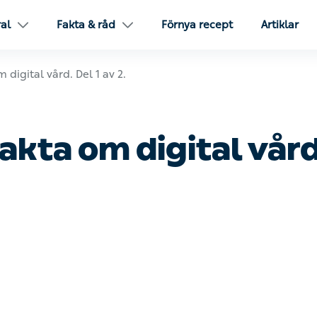
l
Fakta & råd
Förnya recept
Artiklar
tal vård. Del 1 av 2.
kta om digital vård. De