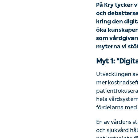
På Kry tycker vi
debatteras. Men
digitala vårdens
om hur den digit
samhället. Först
den digitala vå
Myt 1: “Digit
Utvecklingen av d
kostnadseffektiv,
är en positiv för
omställning allt 
efter.
En av vårdens st
sjukvård håller g