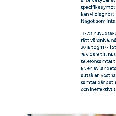
1177.
1177:s huvudsakli
vårdnivå, något 
1177 i Stockholm
till husläkare, n
varierar mellan l
Under en 5-månad
miljoner kronor, 
vidare till annan 