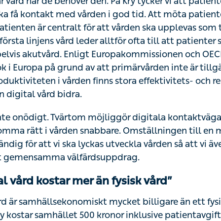
er den. På Kry tycker vi att patienter som har behov av 
n i god tid. Att möta patienten istället för att mota bort 
ården ska upplevas som trygg. Låg tillgänglighet i första l
tt patienter söker sig till fel vårdnivå, exempelvis akutvård. 
nen och OECD sker ca 30 % av alla akutbesök i Europa
 är tillgänglig. Genom att förbättra produktiviteten i vård
 resursvinster att göra, och här kan digital vård bidra.
nte onödigt. Tvärtom möjliggör digitala kontaktvägar att fle
en snabbare. Omställningen till en mer digital vård är a
ckas utveckla vården så att vi även i framtiden kan klara av
färdsuppdrag.
al vård kostar mer än fysisk vård”
rd är samhällsekonomiskt mycket billigare än ett fysiskt vå
star samhället 500 kronor inklusive patientavgiften. Det