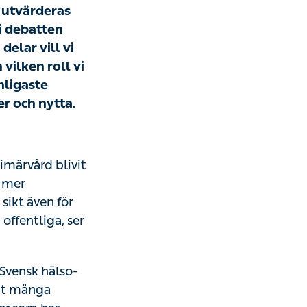
tvärderas och
n kring den
 öka kunskapen
årdgivare har i
på kopplade till
rd blivit mer
ntfokuserad. Det
temet. En
med och nu tar
sk hälso- och
tienter inte får