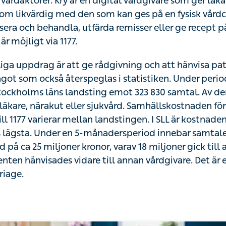
ga uppdrag är att ge rådgivning och att hänvisa patienter 
som också återspeglas i statistiken. Under perioden maj
s läns landsting emot 323 830 samtal. Av dem hänvisad
ärakut eller sjukvård. Samhällskostnaden för ett telefonsam
andstingen. I SLL är kostnaden per samtal 78 kr, en av la
ersperiod innebar samtalen till 1177 i SLL alltså en ko
varav 18 miljoner gick till att finansiera samtal där patie
vårdgivare. Det är ett mycket dyrt och ineffektivt triage.