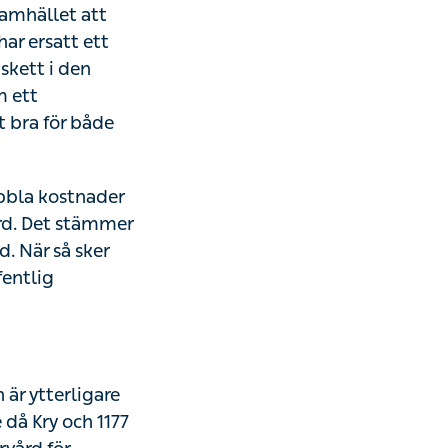
 producera. Av de
 vårdbesök. Om de
de kostnaden för
gitalt handläggs
et.
 kostnader om en
mer inte. På Kry
r återbetalas
för de besöken.
ytterligare en
och 1177 är olika
specifika symptom
agnostisera och
r möjligt via