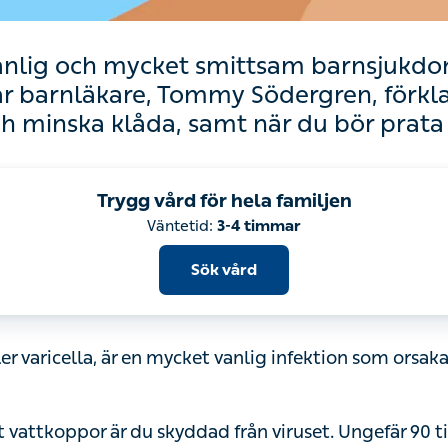
anlig och mycket smittsam barnsjukdo
r barnläkare, Tommy Södergren, förkla
minska klåda, samt när du bör prata
Trygg vård för hela familjen
Väntetid:
3-4 timmar
Sök vård
ller varicella, är en mycket vanlig infektion som orsaka
t vattkoppor är du skyddad från viruset. Ungefär 90 ti