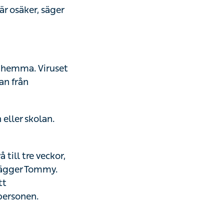
är osäker, säger
a hemma. Viruset
an från
 eller skolan.
 till tre veckor,
llägger Tommy.
tt
personen.