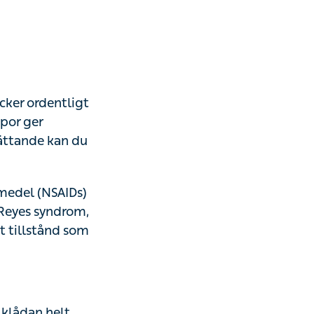
icker ordentligt
ppor ger
ättande kan du
emedel (NSAIDs)
 Reyes syndrom,
t tillstånd som
 klådan helt,