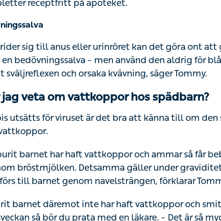
letter receptfritt på apoteket.
ningssalva
der sig till anus eller urinröret kan det göra ont att
 en bedövningssalva – men använd den aldrig för blå
ut sväljreflexen och orsaka kvävning, säger Tommy.
 jag veta om vattkoppor hos spädbarn?
s utsätts för viruset är det bra att känna till om den
 vattkoppor.
rit barnet har haft vattkoppor och ammar så får be
om bröstmjölken. Detsamma gäller under graviditeten
örs till barnet genom navelsträngen, förklarar Tom
t barnet däremot inte har haft vattkoppor och smi
sveckan så bör du prata med en läkare. – Det är så my