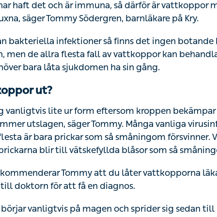
 har haft det och är immuna, så därför är vattkoppor 
uxna, säger Tommy Södergren, barnläkare på Kry.
från bakteriella infektioner så finns det ingen botand
on, men de allra flesta fall av vattkoppor kan behan
över bara låta sjukdomen ha sin gång.
koppor ut?
ig vanligtvis lite ur form eftersom kroppen bekämpar 
mmer utslagen, säger Tommy. Många vanliga virusinf
flesta är bara prickar som så småningom försvinner. 
rickarna blir till vätskefyllda blåsor som så småning
 rekommenderar Tommy att du låter vattkopporna läka 
till doktorn för att få en diagnos.
örjar vanligtvis på magen och sprider sig sedan till 