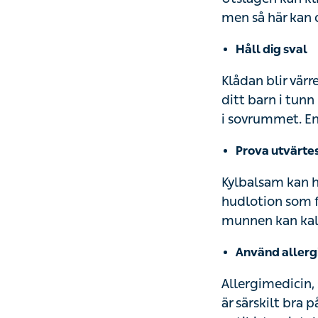
men så här kan 
Håll dig sval
Klådan blir värr
ditt barn i tunn
i sovrummet. En
Prova utvärte
Kylbalsam kan h
hudlotion som fö
munnen kan kall
Använd allerg
Allergimedicin,
är särskilt bra 