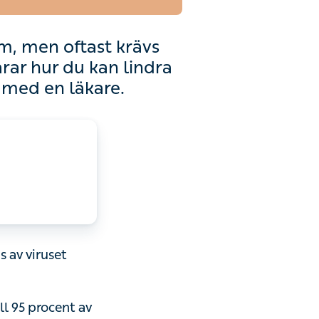
m, men oftast krävs
rar hur du kan lindra
 med en läkare.
s av viruset
ll 95 procent av