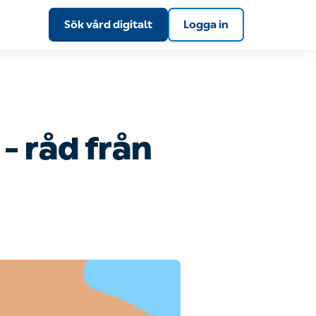
Sök vård digitalt
Logga in
– råd från