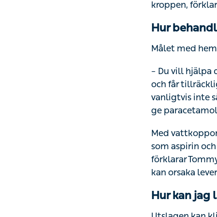
kroppen, förklar
Hur behandl
Målet med hemm
– Du vill hjälpa
och får tillräc
vanligtvis inte 
ge paracetamol
Med vattkoppor 
som aspirin och
förklarar Tommy
kan orsaka lever
Hur kan jag 
Utslagen kan kli