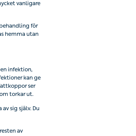
mycket vanligare
e behandling för
dlas hemma utan
en infektion,
ektioner kan ge
Vattkoppor ser
om torkar ut.
av sig själv. Du
resten av