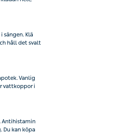
 i sängen. Klä
h håll det svalt
apotek. Vanlig
r vattkoppor i
. Antihistamin
g. Du kan köpa