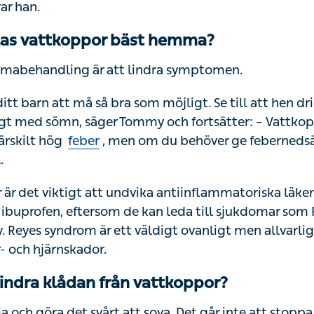
ar han.
as vattkoppor bäst hemma?
abehandling är att lindra symptomen.
 ditt barn att må så bra som möjligt. Se till att hen dr
kligt med sömn, säger Tommy och fortsätter: – Vattko
särskilt hög
feber
, men om du behöver ge feberneds
.
är det viktigt att undvika antiinflammatoriska läk
 ibuprofen, eftersom de kan leda till sjukdomar som
. Reyes syndrom är ett väldigt ovanligt men allvarlig
- och hjärnskador.
lindra klådan från vattkoppor?
a och göra det svårt att sova. Det går inte att stoppa