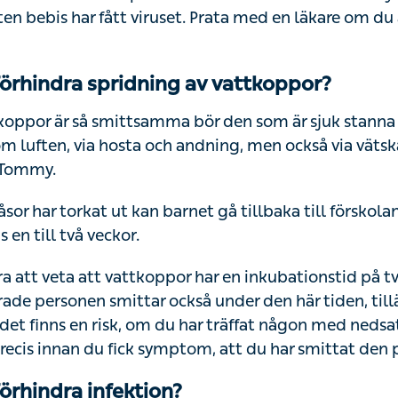
en bebis har fått viruset. Prata med en läkare om du 
förhindra spridning av vattkoppor?
koppor är så smittsamma bör den som är sjuk stann
om luften, via hosta och andning, men också via vätsk
 Tommy.
sor har torkat ut kan barnet gå tillbaka till förskolan
s en till två veckor.
ra att veta att vattkoppor har en inkubationstid på två
rade personen smittar också under den här tiden, ti
 det finns en risk, om du har träffat någon med nedsa
ecis innan du fick symptom, att du har smittat den 
förhindra infektion?