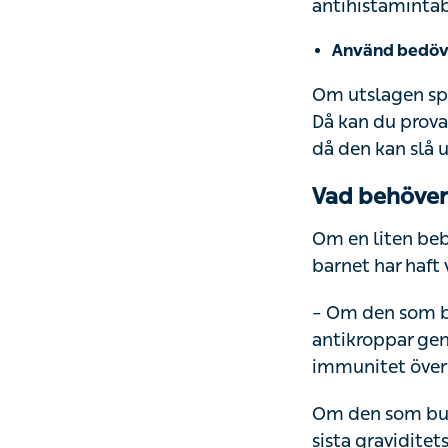
antihistamintab
Använd bedöv
Om utslagen spri
Då kan du prova
då den kan slå 
Vad behöver
Om en liten bebi
barnet har haft
– Om den som bu
antikroppar gen
immunitet överf
Om den som buri
sista graviditet