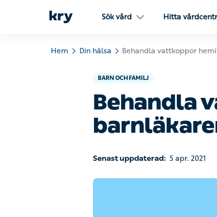
Sök vård
Hitta vårdcent
Hem
Din hälsa
Behandla vattkoppor hemif
BARN OCH FAMILJ
Behandla v
barnläkare
Senast uppdaterad:
5 apr. 2021