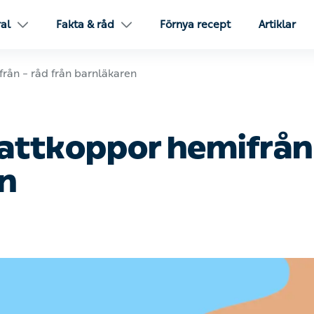
ral
Fakta & råd
Förnya recept
Artiklar
rån – råd från barnläkaren
attkoppor hemifrån 
n