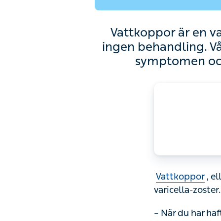
Vattkoppor är en v
ingen behandling. Vå
symptomen och 
Vattkoppor
, e
varicella-zoster.
– När du har haf