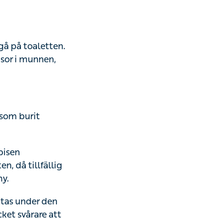
 gå på toaletten.
sor i munnen,
 som burit
bisen
, då tillfällig
my.
ttas under den
cket svårare att