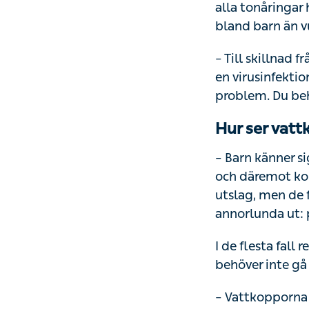
alla tonåringar
bland barn än v
– Till skillnad 
en virusinfekti
problem. Du beh
Hur ser vatt
– Barn känner s
och däremot ko
utslag, men de 
annorlunda ut: p
I de flesta fall
behöver inte gå 
– Vattkopporna b