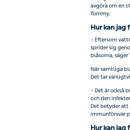
avgöra om en lit
Tommy.
Hur kan jag 
– Eftersom vatt
sprider sig gen
blåsorna, säger
När samtliga blå
Det tar vanligtvi
– Det är också b
och den infekte
Det betyder att
immunförsvar pr
Hur kan jag 