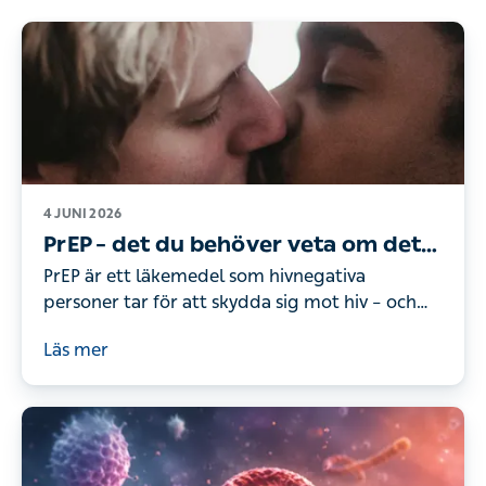
4 JUNI 2026
PrEP – det du behöver veta om det
effektivaste skyddet mot hiv
PrEP är ett läkemedel som hivnegativa
personer tar för att skydda sig mot hiv – och
med rätt användning är det mer än 99 procent
Läs mer
effektivt.