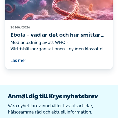
26 MAJ 2026
Ebola – vad är det och hur smittar
det?
Med anledning av att WHO -
Världshälsoorganisationen - nyligen klassat det
pågående ebolaviruset som ett internationellt
Läs mer
hot undrar många vad ebola egentligen är, hur
det smittar och om man behöver oroa sig i
Sverige. Här är det du behöver veta.
Anmäl dig till Krys nyhetsbrev
Våra nyhetsbrev innehåller livsstilsartiklar,
hälsosamma råd och aktuell information.