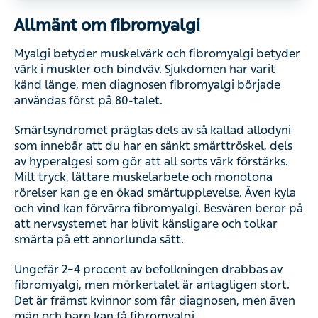
Allmänt om fibromyalgi
Myalgi betyder muskelvärk och fibromyalgi betyder
värk i muskler och bindväv. Sjukdomen har varit
känd länge, men diagnosen fibromyalgi började
användas först på 80-talet.
Smärtsyndromet präglas dels av så kallad allodyni
som innebär att du har en sänkt smärttröskel, dels
av hyperalgesi som gör att all sorts värk förstärks.
Milt tryck, lättare muskelarbete och monotona
rörelser kan ge en ökad smärtupplevelse. Även kyla
och vind kan förvärra fibromyalgi. Besvären beror på
att nervsystemet har blivit känsligare och tolkar
smärta på ett annorlunda sätt.
Ungefär 2–4 procent av befolkningen drabbas av
fibromyalgi, men mörkertalet är antagligen stort.
Det är främst kvinnor som får diagnosen, men även
män och barn kan få fibromyalgi.