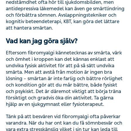
nedstämdhet ofta hör till sjukdomsbilden, men
antidepressiva läkemedel kan även ge smärtlindring
och förbättra sömnen. Avslappningstekniker och
kognitiv beteendeterapi, KBT, kan göra det lättare
att hantera smärtan.
Vad kan jag göra själv?
Eftersom fibromyalgi kännetecknas av smärta, värk
och ömhet i kroppen kan det kännas enklast att
undvika fysisk aktivitet för att på så sätt undvika
smärta. Men att avstå från motion är ingen bra
lösning – smärtan är inte farlig och bättre rörlighet
och kondition gör att du mår bättre, både fysiskt
och psykiskt. Det är däremot viktigt att börja träna
försiktigt och gradvis öka din aktivitet. Ta gärna
hjälp av en sjukgymnast eller fysioterapeut.
Tänk på att besvären vid fibromyalgi ofta påverkar
varandra. När du har ont kan du få sömnbesvär och
vara extra stresskänslig vilket i sin tur kan leda till