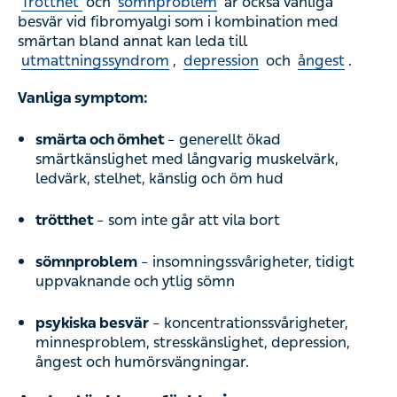
Trötthet
och
sömnproblem
är också vanliga
besvär vid fibromyalgi som i kombination med
smärtan bland annat kan leda till
utmattningssyndrom
,
depression
och
ångest
.
Vanliga symptom:
smärta och ömhet
– generellt ökad
smärtkänslighet med långvarig muskelvärk,
ledvärk, stelhet, känslig och öm hud
trötthet
– som inte går att vila bort
sömnproblem
– insomningssvårigheter, tidigt
uppvaknande och ytlig sömn
psykiska besvär
– koncentrationssvårigheter,
minnesproblem, stresskänslighet, depression,
ångest och humörsvängningar.