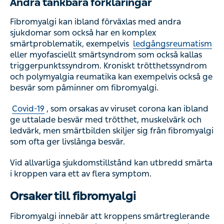
Andra tänkbara förklaringar
Fibromyalgi kan ibland förväxlas med andra
sjukdomar som också har en komplex
smärtproblematik, exempelvis
ledgångsreumatism
eller myofasciellt smärtsyndrom som också kallas
triggerpunktssyndrom. Kroniskt trötthetssyndrom
och polymyalgia reumatika kan exempelvis också ge
besvär som påminner om fibromyalgi.
Covid-19
, som orsakas av viruset corona kan ibland
ge uttalade besvär med trötthet, muskelvärk och
ledvärk, men smärtbilden skiljer sig från fibromyalgi
som ofta ger livslånga besvär.
Vid allvarliga sjukdomstillstånd kan utbredd smärta
i kroppen vara ett av flera symptom.
Orsaker till fibromyalgi
Fibromyalgi innebär att kroppens smärtreglerande