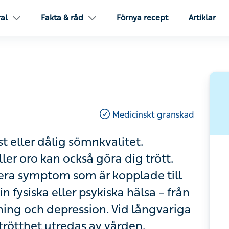
l
Fakta & råd
Förnya recept
Artiklar
Medicinskt granskad
ller dålig sömnkvalitet. Övergående
å göra dig trött. Ibland kan trötthet vara
e till mer långvariga besvär som rör
 bristtillstånd till smärta, utmattning
r utan tydlig orsak bör din trötthet