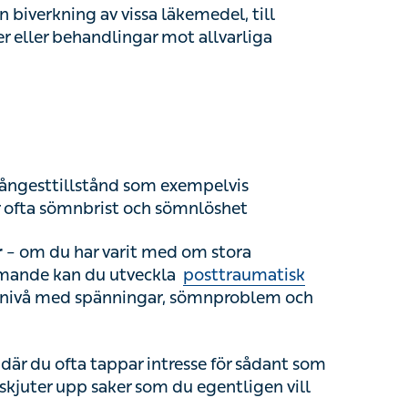
ångesttillstånd som exempelvis
generaliserat
och sömnlöshet
m du har varit med om stora svårigheter
utveckla
posttraumatisk stress
som leder till
, sömnproblem och mardrömmar
du ofta tappar intresse för sådant som du
r upp saker som du egentligen vill eller
ller påfrestningar utan tillräcklig
älsoångest
, anorexi, missbruk och
bipolär
esvär som kan orsaka trötthet och