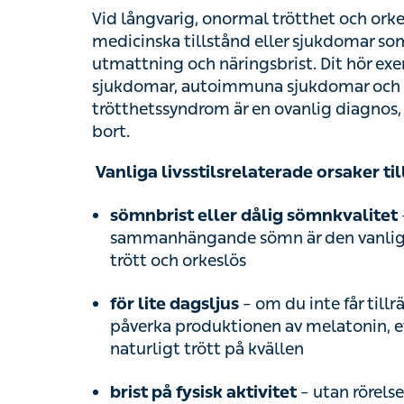
Dit hör exempelvis långvariga infektioner
och cancersjukdomar. Kroniskt trötthetssyn
orsak, som inte går att vila bort.
Vanliga livsstilsrelaterade orsaker till tr
– att
sömnbrist eller dålig sömnkvalitet
sammanhängande sömn är den vanligaste or
orkeslös
– om du inte får tillräc
för lite dagsljus
påverka produktionen av melatonin, ett k
på kvällen
– utan rörelse o
brist på fysisk aktivitet
kroppen och får på sikt en försämrad kon
– till exempel
stress utan återhämtning