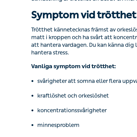
Symptom vid trötthet
Trötthet kännetecknas främst av orkeslöshet
kroppen och ha svårt att koncentrera dig. T
vardagen. Du kan känna dig lättirriterad, ne
Vanliga symptom vid trötthet:
svårigheter att somna eller flera uppvak
kraftlöshet och orkeslöshet
koncentrationssvårigheter
minnesproblem
sämre reaktionsförmåga