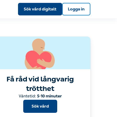
Sök vård digitalt
Logga in
Få råd vid långvarig trötthet
Sök vård