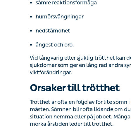
humörsvängningar
nedstämdhet
ångest och oro.
Vid långvarig eller sjuklig trötthet kan det f
sjukdomar som ger en lång rad andra sympt
viktförändringar.
Orsaker till trötthet
Trötthet är ofta en följd av för lite sömn i rel
Sömnen blir ofta lidande om du upplever str
hemma eller på jobbet. Många upplever att 
leder till trötthet.
Vid långvarig, onormal trötthet och orkesl
tillstånd eller sjukdomar som bland annat k