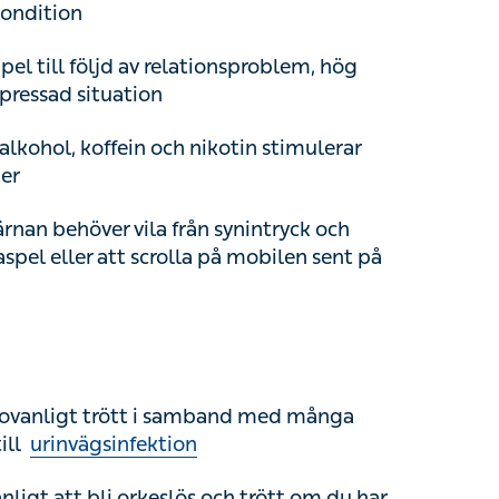
ssad situation
ohol, koffein och nikotin stimulerar hjärnan
n behöver vila från synintryck och onaturligt
 scrolla på mobilen sent på kvällen.
anligt trött i samband med många olika
ägsinfektion
t att bli orkeslös och trött om du har ont i
v järnbrist eller uttalad
anemi
, brist på
ka trötthet, ibland kan bristtillstånden bero på