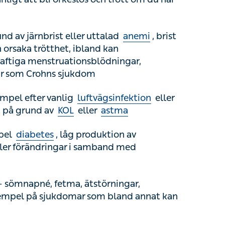
ngar,
glutenintolerans
eller tarmsjukdomar
el efter vanlig
luftvägsinfektion
eller
 grund av
KOL
eller
astma
diabetes
, låg produktion av
 förändringar i samband med
klimakteriet
mnapné, fetma, ätstörningar,
hjärtsvikt
och
r som bland annat kan orsaka svår trötthet
iverkning av vissa läkemedel, till exempel
dlingar mot allvarliga sjukdomstillstånd.