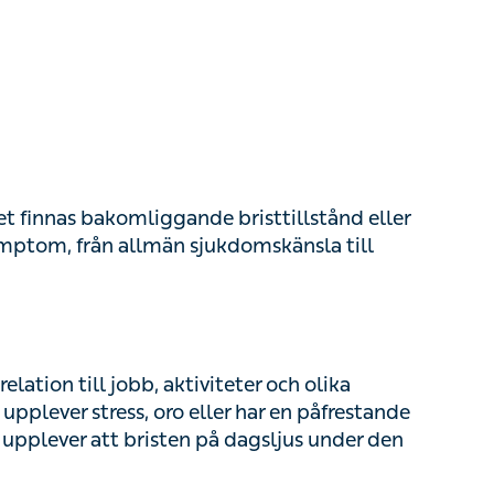
innas bakomliggande bristtillstånd eller
om, från allmän sjukdomskänsla till
ation till jobb, aktiviteter och olika måsten.
ess, oro eller har en påfrestande situation
bristen på dagsljus under den mörka årstiden
öshet kan det finnas bakomliggande, medicinska
an orsaka kroppslig utmattning och näringsbrist.