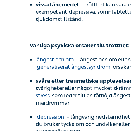
ångest och oro
– ångest och oro eller 
ångestsyndrom
orsakar ofta sömnbrist 
– o
svåra eller traumatiska upplevelser
eller något mycket skrämmande kan du 
en förhöjd ångestnivå med spänningar
depression
– långvarig nedstämdhet där 
brukar tycka om och undviker eller skjute
behöver göra
utmattningssyndrom
– långvarig stress e
återhämtning
–
h
andra psykiska sjukdomstillstånd
sjukdom
är några exempel på psykiska b
sömnproblem.