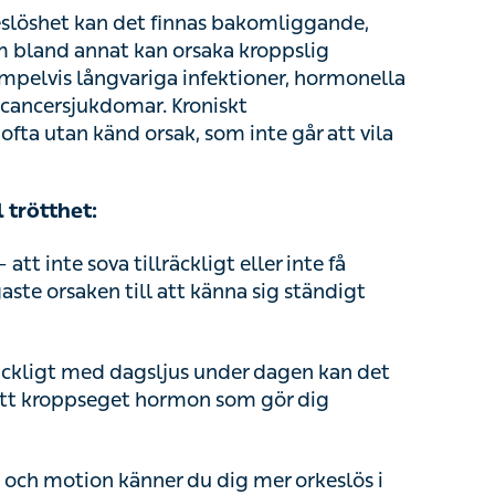
, hormonella sjukdomar, autoimmuna sjukdomar
drom är en ovanlig diagnos, ofta utan känd
ötthet:
 inte sova tillräckligt eller inte få
saken till att känna sig ständigt trött och
kligt med dagsljus under dagen kan det
roppseget hormon som gör dig naturligt trött
ch motion känner du dig mer orkeslös i
dition
 till följd av relationsproblem, hög