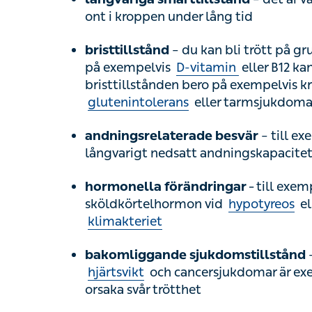
exempelvis kraftiga menstruationsblödni
som Crohns sjukdom
– till exemp
andningsrelaterade besvär
långvarigt nedsatt andningskapacitet på
‒ till exempel
hormonella förändringar
sköldkörtelhormon vid
hypotyreos
eller
– sö
bakomliggande sjukdomstillstånd
cancersjukdomar är exempel på sjukdoma
– trötthet kan vara en b
vissa läkemedel
antidepressiva, sömntabletter eller behan
Vanliga psykiska orsaker till trötthet: