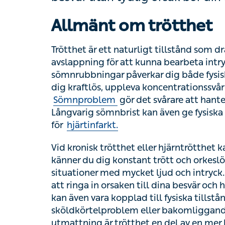
Allmänt om trötthet
Trötthet är ett naturligt tillstånd som drabb
avslappning för att kunna bearbeta intryck o
sömnrubbningar påverkar dig både fysiskt 
kraftlös, uppleva koncentrationssvårigheter
Sömnproblem
gör det svårare att hantera s
Långvarig sömnbrist kan även ge fysiska sym
hjärtinfarkt.
Vid kronisk trötthet eller hjärntrötthet kan 
dig konstant trött och orkeslös och kan ha 
ljud och intryck. Vid långvarig, onormal trött
och hitta en lämplig behandling. Brist på ene
som exempelvis järnbrist, sköldkörtelprobl
depression och utmattning är trötthet en d