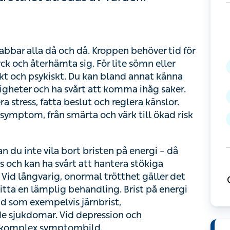
ar alla då och då. Kroppen behöver tid för
ch återhämta sig. För lite sömn eller
och psykiskt. Du kan bland annat känna dig
 och ha svårt att komma ihåg saker.
tress, fatta beslut och reglera känslor.
ptom, från smärta och värk till ökad risk för
du inte vila bort bristen på energi – då känner du
svårt att hantera stökiga situationer med mycket
het gäller det att ringa in orsaken till dina besvär
rgi kan även vara kopplad till fysiska tillstånd
em eller bakomliggande sjukdomar. Vid
el av en mer komplex symptombild.
I