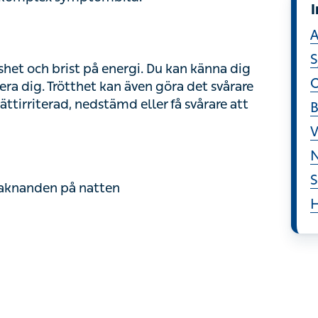
A
S
 och brist på energi. Du kan känna dig matt i
rötthet kan även göra det svårare att hantera
O
dstämd eller få svårare att hantera stress.
B
V
nanden på natten
N
S
H