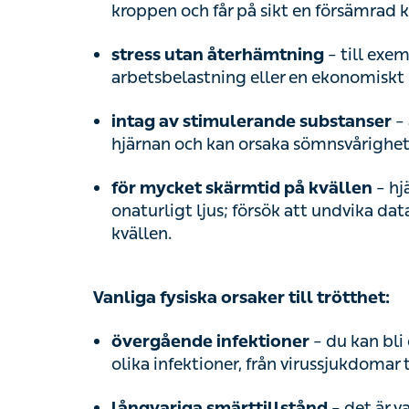
arbetsbelastning eller en ekonomiskt pre
– alk
intag av stimulerande substanser
och kan orsaka sömnsvårigheter
– hjärna
för mycket skärmtid på kvällen
ljus; försök att undvika dataspel eller att
Vanliga fysiska orsaker till trötthet:
– du kan bli ov
övergående infektioner
infektioner, från virussjukdomar till
urinv
– det är vanlig
långvariga smärttillstånd
kroppen under lång tid
– du kan bli trött på grund a
bristtillstånd
exempelvis
D-vitamin
eller B12 kan orsa