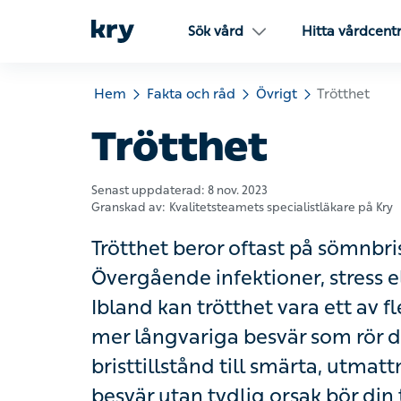
Sök vård
Hitta vårdcentra
Hem
Fakta och råd
Övrigt
Trötthet
Trötthet
Senast uppdaterad:
8 nov. 2023
Granskad av:
Kvalitetsteamets specialistläkare på Kry
Trötthet beror oftast på sömnbrist e
infektioner, stress eller oro kan ocks
ett av flera symptom som är kopplad
din fysiska eller psykiska hälsa – från
och depression. Vid långvariga besvä
utredas av vården.