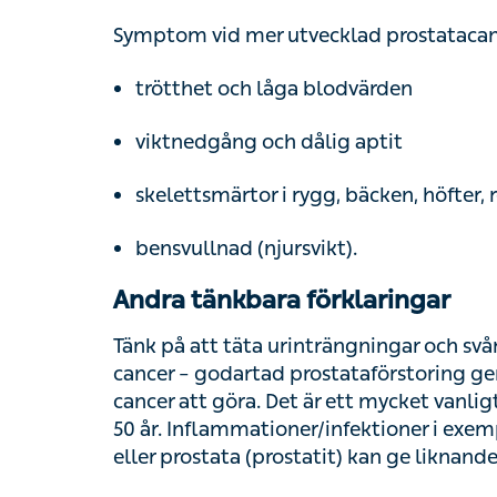
trötthet och låga blodvärden
viktnedgång och dålig aptit
skelettsmärtor i rygg, bäcken, höfter, rev
bensvullnad (njursvikt).
Andra tänkbara förklaringar
Tänk på att täta urinträngningar och svårig
– godartad prostataförstoring ger samma s
göra. Det är ett mycket vanligt tillstånd so
Inflammationer/infektioner i exempelvis urinv
(prostatit) kan ge liknande symptom.
Orsaker till prostatac