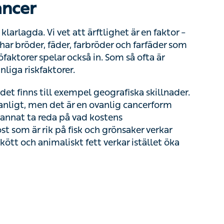
rlagda. Vi vet att ärftlighet är en faktor – risken
, fäder, farbröder och farfäder som har fått
pelar också in. Som så ofta är övervikt, brist på
t finns till exempel geografiska skillnader. I
igt, men det är en ovanlig cancerform
nnat ta reda på vad kostens sammansättning
k och grönsaker verkar minska risken för cancer.
ar istället öka risken, men det finns inga tydliga