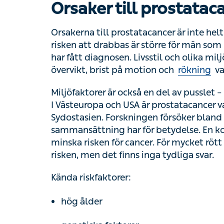
Orsakerna till prostatacancer är inte helt kla
att drabbas är större för män som har bröder
diagnosen. Livsstil och olika miljöfaktorer s
motion och
rökning
vanliga riskfaktorer.
Miljöfaktorer är också en del av pusslet – de
Västeuropa och USA är prostatacancer vanl
Sydostasien. Forskningen försöker bland a
har för betydelse. En kost som är rik på fis
För mycket rött kött och animaliskt fett verk
svar.
Kända riskfaktorer:
hög ålder
genetiska faktorer
rökning