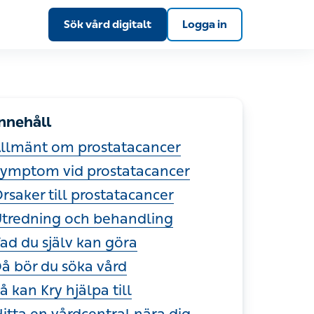
Sök vård digitalt
Logga in
nnehåll
llmänt om prostatacancer
ymptom vid prostatacancer
rsaker till prostatacancer
tredning och behandling
ad du själv kan göra
å bör du söka vård