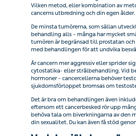
De minsta tumörerna, som sällan utvecklas t
behandling alls – många har mycket små t
tumören är begränsad till prostatan och utv
behandlingen för att undvika besvärliga biv
Är cancern mer aggressiv eller sprider sig k
eller strålbehandling. Vid behov behandla
cancercellerna behöver testosteron för att
om testosteronet blockeras.
Det är bra om behandlingen även inkluderar
ett cancerbesked rör upp många tankar oc
biverkningarna av den medicinska behandli
även få stöd genom olika patientföreningar 
Vad du själv kan göra
Mycket talar för att den livsstil som är bra f