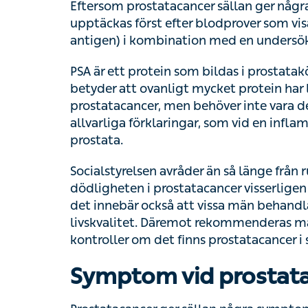
upptäckas först efter blodprover som visar 
antigen) i kombination med en undersöknin
PSA är ett protein som bildas i prostatakör
betyder att ovanligt mycket protein har läck
prostatacancer, men behöver inte vara det.
allvarliga förklaringar, som vid en inflammati
Socialstyrelsen avråder än så länge från ru
dödligheten i prostatacancer visserligen m
innebär också att vissa män behandlas i o
Däremot rekommenderas män över 40 år att
prostatacancer i släkten.
Symptom vid prostata
Prostatacancer ger sällan några symptom al
visa sig i urinvägarna – du kan få svårt att 