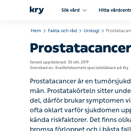
Sök vård
Hitta vårdcentra
Hem
Fakta och råd
Urologi
Prostatacancer
Prostatacancer
Senast uppdaterad:
30 okt. 2019
Granskad av:
Kvalitetsteamets specialistläkare på Kry
Prostatacancer är en tumörsjukdom 
Prostatakörteln sitter under urinblås
brukar symptomen visa sig i urinväga
sjukdomen uppstår, men livsstil och ä
finns olika typer av behandling som 
bota cancern.