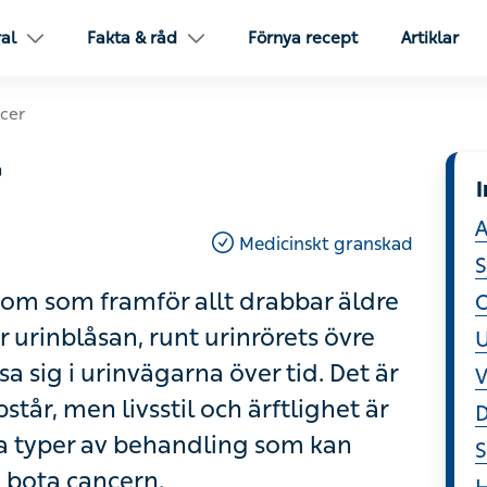
l
Fakta & råd
Förnya recept
Artiklar
I
A
Medicinskt granskad
S
som framför allt drabbar äldre män.
O
an, runt urinrörets övre del, därför
U
rna över tid. Det är ofta oklart varför
V
rftlighet är kända riskfaktorer. Det
D
kan bromsa förloppet och i bästa fall