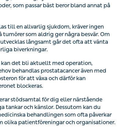
ill en allvarlig sjukdom, kräver ingen
umörer som aldrig ger några besvär. Om
ecklas långsamt går det ofta att vänta med
erkningar.
an det bli aktuellt med operation, cytostatika-
s prostatacancer även med hormoner –
 växa och därför kan sjukdomsförloppet bromsas
 stödsamtal för dig eller närstående eftersom
h känslor. Dessutom kan du behöva tala om
ngen som ofta påverkar din sexualitet. Du kan
och organisationer.
ör hjärtat även är bra för prostatan. Därför är det