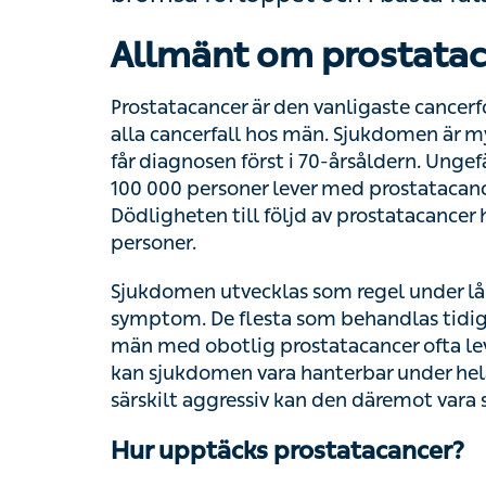
Allmänt om prostatac
Prostatacancer är den vanligaste cancerform
cancerfall hos män. Sjukdomen är mycket 
diagnosen först i 70-årsåldern. Ungefär 1
personer lever med prostatacancer eller har 
följd av prostatacancer har minskat, men va
Sjukdomen utvecklas som regel under lång t
symptom. De flesta som behandlas tidigt b
med obotlig prostatacancer ofta leva mång
sjukdomen vara hanterbar under hela livet. O
aggressiv kan den däremot vara svår att b
Hur upptäcks prostatacancer?
Eftersom prostatacancer sällan ger några s