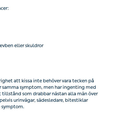
ben eller skuldror
het att kissa inte behöver vara tecken på cancer
ymptom, men har ingenting med cancer att
m drabbar nästan alla män över 50 år.
ägar, sädesledare, bitestiklar eller prostata
ancer