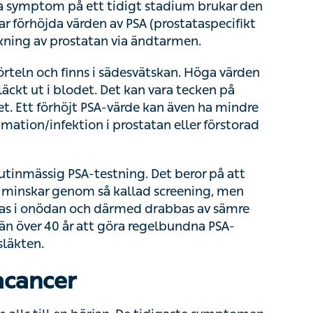
förhöjda värden av PSA (prostataspecifikt
g av prostatan via ändtarmen.
teln och finns i sädesvätskan. Höga värden
t ut i blodet. Det kan vara tecken på
 Ett förhöjt PSA-värde kan även ha mindre
on/infektion i prostatan eller förstorad prostata.
tinmässig PSA-testning. Det beror på att
inskar genom så kallad screening, men det
nödan och därmed drabbas av sämre livskvalitet.
 göra regelbundna PSA-kontroller om det finns
cancer
ls till en början. De tidigaste symptomen brukar
kissa, behöva kissa ofta eller ha en svag stråle.