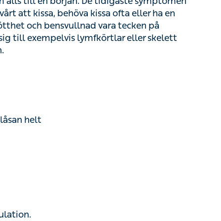
svullnad vara tecken på prostatacancer. Om
örtlar eller skelett kan du få smärtor i bäckenet
an helt
ion.
: