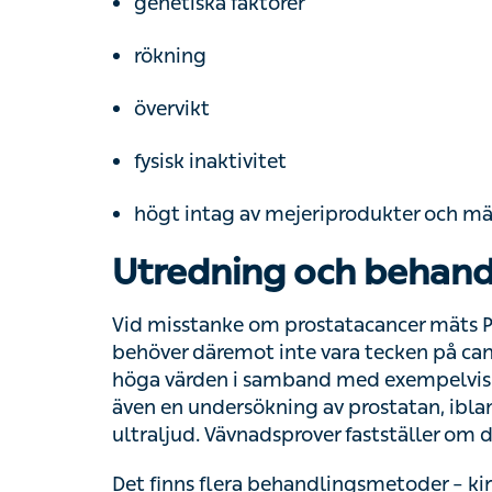
övervikt
fysisk inaktivitet
högt intag av mejeriprodukter och mättat, 
Utredning och behand
Vid misstanke om prostatacancer mäts PSA-
däremot inte vara tecken på cancer – det ka
samband med exempelvis
urinvägsinfektio
undersökning av prostatan, ibland med hjäl
Vävnadsprover fastställer om det är cancer 
Det finns flera behandlingsmetoder – kirurgi
metod, eller kombination av metoder, som 
utbredning och din egen ålder.