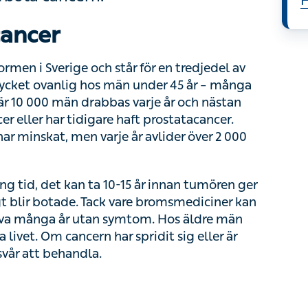
S
H
ancer
en i Sverige och står för en tredjedel av alla
ovanlig hos män under 45 år – många får
0 000 män drabbas varje år och nästan 100 000
tidigare haft prostatacancer. Dödligheten till
rje år avlider över 2 000 personer.
id, det kan ta 10-15 år innan tumören ger
lir botade. Tack vare bromsmediciner kan män
a år utan symtom. Hos äldre män kan
m cancern har spridit sig eller är särskilt
ehandla.
ymptom på ett tidigt stadium brukar den