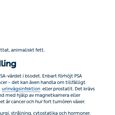
animaliskt fett.
ling
värdet i blodet. Enbart förhöjt PSA behöver
n även handla om tillfälligt höga värden i
n
eller prostatit. Det krävs även en
p av magnetkamera eller ultraljud.
och hur fort tumören växer.
, strålning, cytostatika och hormoner. Vilken
passar bäst beror bland annat på cancerns