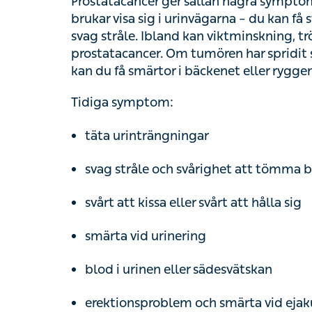
Ibland kan viktminskning, trötthet och ben
tumören har spridit sig till exempelvis lymfk
eller ryggen.
Tidiga symptom:
täta urinträngningar
svag stråle och svårighet att tömma blås
svårt att kissa eller svårt att hålla sig
smärta vid urinering
blod i urinen eller sädesvätskan
erektionsproblem och smärta vid ejakulat
Symptom vid mer utvecklad prostatacancer