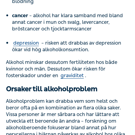
blödning
cancer
– alkohol har klara samband med bland
annat cancer i mun och svalg, levercancer,
bröstcancer och tjocktarmscancer
depression
– risken att drabbas av depression
ökar vid hög alkoholkonsumtion.
Alkohol minskar dessutom fertiliteten hos både
kvinnor och män. Dessutom ökar risken för
fosterskador under en
graviditet
.
Orsaker till alkoholproblem
Alkoholproblem kan drabba vem som helst och
beror ofta på en kombination av flera olika saker.
Vissa personer är mer sårbara och har lättare att
utveckla ett beroende än andra – forskning om
alkoholberoende fokuserar bland annat på hur
nervcellerna i hjärnan påverkas av alkohol hos olika