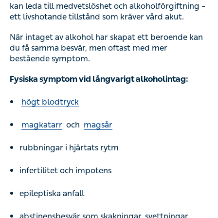
kan leda till medvetslöshet och alkoholförgiftning –
ett livshotande tillstånd som kräver vård akut.
När intaget av alkohol har skapat ett beroende kan
du få samma besvär, men oftast med mer
bestående symptom.
Fysiska symptom vid långvarigt alkoholintag:
högt blodtryck
magkatarr
och
magsår
rubbningar i hjärtats rytm
infertilitet och impotens
epileptiska anfall
abstinensbesvär som skakningar, svettningar