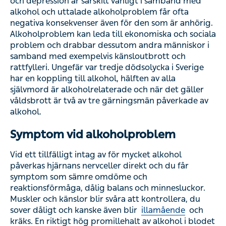
och depression är särskilt vanligt i samband med
alkohol och uttalade alkoholproblem får ofta
negativa konsekvenser även för den som är anhörig.
Alkoholproblem kan leda till ekonomiska och sociala
problem och drabbar dessutom andra människor i
samband med exempelvis känsloutbrott och
rattfylleri. Ungefär var tredje dödsolycka i Sverige
har en koppling till alkohol, hälften av alla
självmord är alkoholrelaterade och när det gäller
våldsbrott är två av tre gärningsmän påverkade av
alkohol.
Symptom vid alkoholproblem
Vid ett tillfälligt intag av för mycket alkohol
påverkas hjärnans nervceller direkt och du får
symptom som sämre omdöme och
reaktionsförmåga, dålig balans och minnesluckor.
Muskler och känslor blir svåra att kontrollera, du
sover dåligt och kanske även blir
illamående
och
kräks. En riktigt hög promillehalt av alkohol i blodet