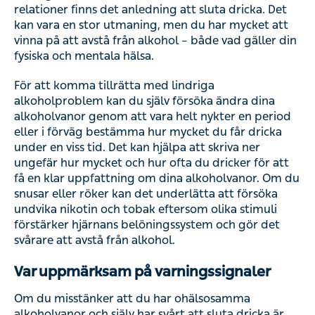
relationer finns det anledning att sluta dricka. Det
kan vara en stor utmaning, men du har mycket att
vinna på att avstå från alkohol – både vad gäller din
fysiska och mentala hälsa.
För att komma tillrätta med lindriga
alkoholproblem kan du själv försöka ändra dina
alkoholvanor genom att vara helt nykter en period
eller i förväg bestämma hur mycket du får dricka
under en viss tid. Det kan hjälpa att skriva ner
ungefär hur mycket och hur ofta du dricker för att
få en klar uppfattning om dina alkoholvanor. Om du
snusar eller röker kan det underlätta att försöka
undvika nikotin och tobak eftersom olika stimuli
förstärker hjärnans belöningssystem och gör det
svårare att avstå från alkohol.
Var uppmärksam på varningssignaler
Om du misstänker att du har ohälsosamma
alkoholvanor och själv har svårt att sluta dricka är