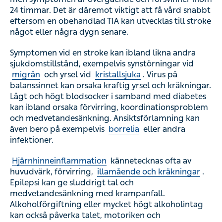
24 timmar. Det är däremot viktigt att få vård snabbt
eftersom en obehandlad TIA kan utvecklas till stroke
något eller några dygn senare.
Symptomen vid en stroke kan ibland likna andra
sjukdomstillstånd, exempelvis synstörningar vid
migrän
och yrsel vid
kristallsjuka
. Virus på
balanssinnet kan orsaka kraftig yrsel och kräkningar.
Lågt och högt blodsocker i samband med diabetes
kan ibland orsaka förvirring, koordinationsproblem
och medvetandesänkning. Ansiktsförlamning kan
även bero på exempelvis
borrelia
eller andra
infektioner.
Hjärnhinneinflammation
kännetecknas ofta av
huvudvärk, förvirring,
illamående och kräkningar
.
Epilepsi kan ge sluddrigt tal och
medvetandesänkning med krampanfall.
Alkoholförgiftning eller mycket högt alkoholintag
kan också påverka talet, motoriken och