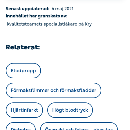
Senast uppdaterad:
6 maj 2021
Innehållet har granskats av:
Kvalitetsteamets specialistläkare på Kry
Relaterat:
Blodpropp
Förmaksflimmer och förmaksfladder
Hjärtinfarkt
Högt blodtryck
Diabetes
Övervikt och fetma – obesitas