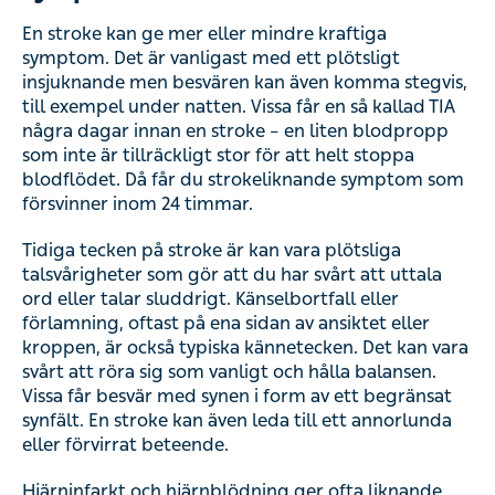
En stroke kan ge mer eller mindre kraftiga
symptom. Det är vanligast med ett plötsligt
insjuknande men besvären kan även komma stegvis,
till exempel under natten. Vissa får en så kallad TIA
några dagar innan en stroke – en liten blodpropp
som inte är tillräckligt stor för att helt stoppa
blodflödet. Då får du strokeliknande symptom som
försvinner inom 24 timmar.
Tidiga tecken på stroke är kan vara plötsliga
talsvårigheter som gör att du har svårt att uttala
ord eller talar sluddrigt. Känselbortfall eller
förlamning, oftast på ena sidan av ansiktet eller
kroppen, är också typiska kännetecken. Det kan vara
svårt att röra sig som vanligt och hålla balansen.
Vissa får besvär med synen i form av ett begränsat
synfält. En stroke kan även leda till ett annorlunda
eller förvirrat beteende.
Hjärninfarkt och hjärnblödning ger ofta liknande