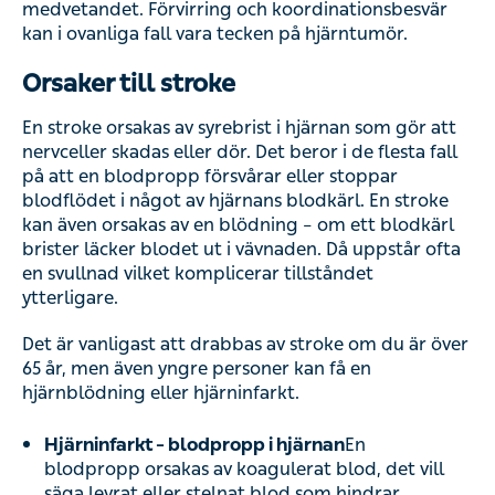
medvetandet. Förvirring och koordinationsbesvär
kan i ovanliga fall vara tecken på hjärntumör.
Orsaker till stroke
En stroke orsakas av syrebrist i hjärnan som gör att
nervceller skadas eller dör. Det beror i de flesta fall
på att en blodpropp försvårar eller stoppar
blodflödet i något av hjärnans blodkärl. En stroke
kan även orsakas av en blödning – om ett blodkärl
brister läcker blodet ut i vävnaden. Då uppstår ofta
en svullnad vilket komplicerar tillståndet
ytterligare.
Det är vanligast att drabbas av stroke om du är över
65 år, men även yngre personer kan få en
hjärnblödning eller hjärninfarkt.
Hjärninfarkt – blodpropp i hjärnan
En
blodpropp orsakas av koagulerat blod, det vill
säga levrat eller stelnat blod som hindrar