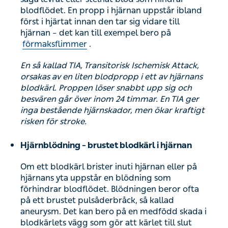
blodflödet. En propp i hjärnan uppstår ibland
först i hjärtat innan den tar sig vidare till
hjärnan – det kan till exempel bero på
förmaksflimmer
.
En så kallad TIA, Transitorisk Ischemisk Attack,
orsakas av en liten blodpropp i ett av hjärnans
blodkärl. Proppen löser snabbt upp sig och
besvären går över inom 24 timmar. En TIA ger
inga bestående hjärnskador, men ökar kraftigt
risken för stroke.
Hjärnblödning – brustet blodkärl i hjärnan
Om ett blodkärl brister inuti hjärnan eller på
hjärnans yta uppstår en blödning som
förhindrar blodflödet. Blödningen beror ofta
på ett brustet pulsåderbråck, så kallad
aneurysm. Det kan bero på en medfödd skada i
blodkärlets vägg som gör att kärlet till slut