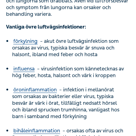
och lungorna som drabbats. Även vid luftrörsbesvär
och symptom från lungorna kan orsaker och
behandling variera.
Vanliga övre luftvägsinfektioner:
förkylning
– akut övre luftvägsinfektion som
orsakas av virus, typiska besvär är snuva och
halsont, ibland med feber och hosta
influensa
– virusinfektion som kännetecknas av
hög feber, hosta, halsont och värk i kroppen
öroninflammation
– infektion i mellanörat
som orsakas av bakterier eller virus, typiska
besvär är värk i örat, tillfälligt nedsatt hörsel
och ibland sprucken trumhinna, vanligast hos
barn i samband med förkylning
bihåleinflammation
– orsakas ofta av virus och