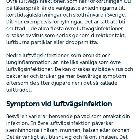
Övre luftvägsinfektioner, som har förkortningen ÖLI
på läkarspråk, är de vanligaste anledningarna till
korttidssjukskrivningar och skolfrånvaro i Sverige.
Dit hör exempelvis förkylningar. Det är lätt att bli
smittad – de allra flesta övre luftvägsinfektioner
orsakas av virus som sprids genom direktkontakt,
luftburna partiklar eller droppsmitta.
Nedre luftvägsinfektioner, som bronkit och
lunginflammation, är inte lika vanliga som övre
luftvägsinfektioner. De kan orsakas av både virus och
bakterier och brukar ge mer besvärliga symptom
eftersom de sitter djupare ner i det så kallade
luftträdet.
Symptom vid luftvägsinfektion
Besvären varierar beroende på vad som orsakat din
infektion. En övre luftvägsinfektion påverkar
slemhinnorna i näsan, munnen, halsen eller öronen.
Det är vanligt att bli snuvig och få ont i halsen. Det