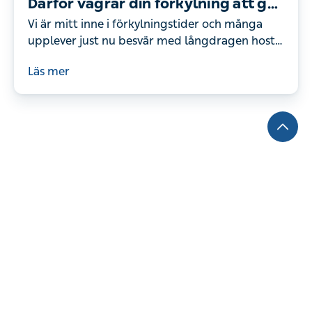
Därför vägrar din förkylning att ge
med sig
Vi är mitt inne i förkylningstider och många
upplever just nu besvär med långdragen hosta
och snuva.
Läs mer