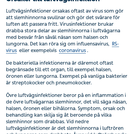
Luftvägsinfektioner orsakas oftast av virus som gör
att slemhinnorna svullnar och gör det svårare för
luften att passera fritt. Virusinfektioner brukar
drabba stora delar av slemhinnorna i luftvägarna
med besvär från såväl näsan som halsen och
lungorna. Det kan röra sig om influensavirus,
RS-
virus
eller exempelvis
coronavirus
.
De bakteriella infektionerna är däremot oftast
begränsade till ett organ, till exempel halsen,
öronen eller lungorna. Exempel på vanliga bakterier
är streptokocker och pneumokocker.
Övre luftvägsinfektioner beror på en inflammation i
de övre luftvägarnas slemhinnor, det vill säga näsan,
halsen, öronen eller bihålorna. Symptom, orsak och
behandling kan skilja sig åt beroende på vilka
slemhinnor som drabbas. Vid nedre
luftvägsinfektioner är det slemhinnorna i luftrören