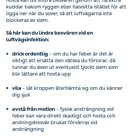
hosta kan du lindra besvären genom att ha extra
kuddar bakom ryggen eller halvsitta istället för att
ligga ner när du sover, så att luftvägarna inte
blockeras av slem.
Så här kan du lindra besvären vid en
luftvägsinfektion:
drick ordentlig
– om du har feber är det är
viktigt att ersätta den vätska du förlorar, då
tunnar du även ut eventuellt tjockt slem som
blir lättare att hosta upp
vila
– låt kroppen återhämta sig om du känner
dig sjuk
avstå från motion
– fysisk ansträngning vid
feber kan vara direkt skadligt och hosta och
andningsbesvär brukar förvärras vid
ansträngning