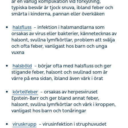
är en vanlig komplikation vid förkylning,
typiska besvär är tjock snuva, ibland feber och
smärta i kinderna, pannan eller överkäken
halsfluss
– infektion i halsmandlarna som
orsakas av virus eller bakterier, kännetecknas av
halsont, svullna lymfkörtlar, problem att svälja
och ofta feber, vanligast hos barn och unga
vuxna
halsböld
– börjar ofta med halsfluss och ger
stigande feber, halsont och svullnad som är
värre på ena sidan, ibland även värk i örat
körtelfeber
– orsakas av herpesviruset
Epstein-Barr och ger bland annat feber,
halsont, svullna lymfkörtlar och värk i kroppen,
vanligast hos barn och tonåringar
viruskrupp
– virusinfektion i struphuvudet