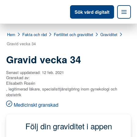
Sök vård digitalt
Hem
Fakta och råd
Fertilitet och graviditet
Graviditet
Gravid vecka 34
Gravid vecka 34
Senast uppdaterad:
12 feb. 2021
Granskad av:
Elisabeth Rosén
, legitimerad läkare, specialisttjänstgöring inom gynekologi och
obstetrik
Medicinskt granskad
Följ din graviditet i appen
Väntetid:
30-45 minuter