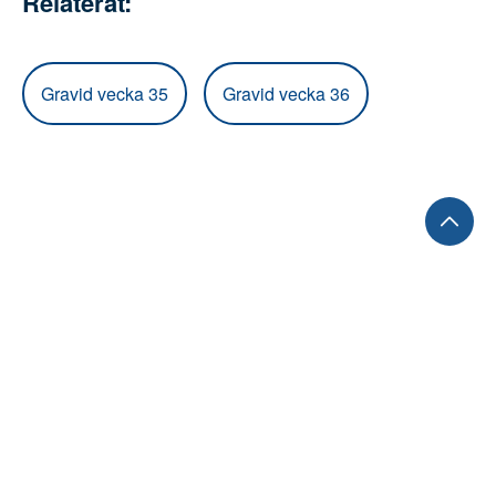
specialisttjänstgöring inom gynekologi och obstetrik
Relaterat:
Gravid vecka 35
Gravid vecka 36