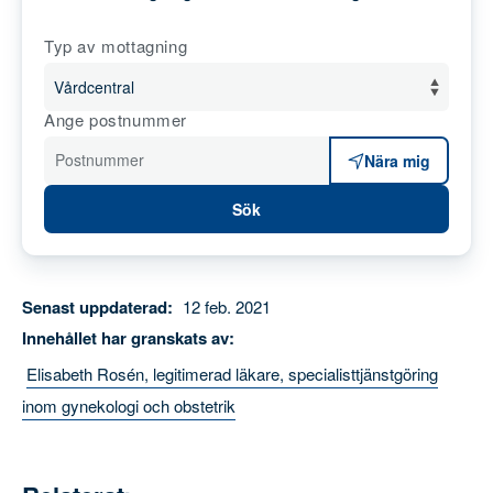
alltid ska ha nära till bästa möjliga vård. Välj
typ av mottagning och fyll i ditt postnummer
för att se vilka av våra mottagningar som är
närmast dig.
Typ av mottagning
Ange postnummer
Postnummer
Nära mig
Sök
Senast uppdaterad:
12 feb. 2021
Innehållet har granskats av:
Elisabeth Rosén, legitimerad läkare,