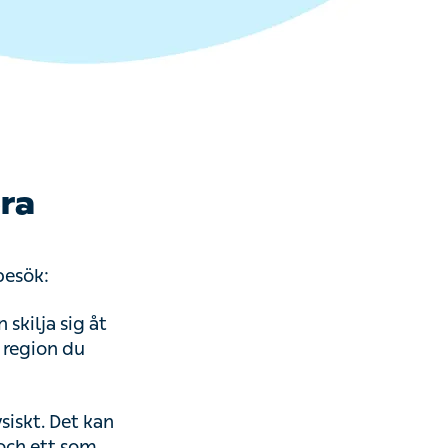
era
 besök:
 skilja sig åt
 region du
ysiskt. Det kan
 och ett som