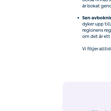
är bokat geno
Sen avboknin
dyker upp till
regionens reg
om det är ett 
Vi följer allt