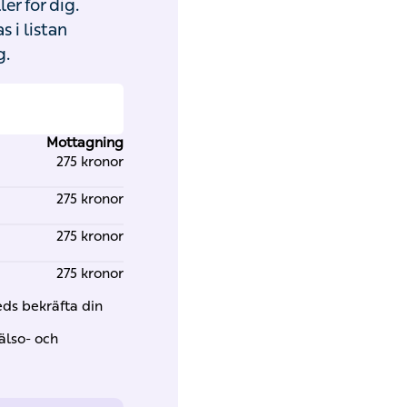
er för dig.
 i listan
g.
Mottagning
275 kronor
275 kronor
275 kronor
275 kronor
eds bekräfta din
älso- och