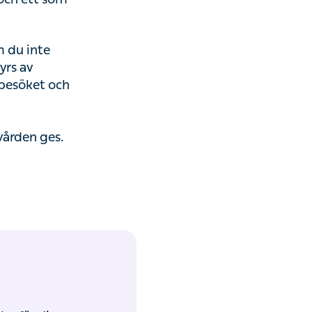
m du inte
yrs av
 besöket och
 vården ges.