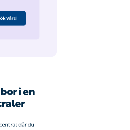
ök vård
bor i en
traler
central där du