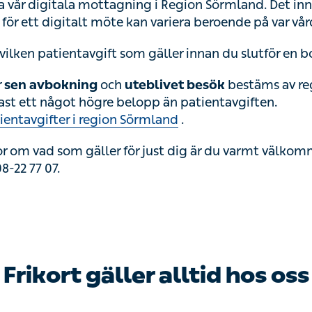
 via vår digitala mottagning i Region Sörmland. Det in
för ett digitalt möte kan variera beroende på var vår
 vilken patientavgift som gäller innan du slutför en 
r
sen avbokning
och
uteblivet besök
bestäms av re
ftast ett något högre belopp än patientavgiften.
ientavgifter i region Sörmland
.
r om vad som gäller för just dig är du varmt välkom
8-22 77 07.
Frikort gäller alltid hos oss