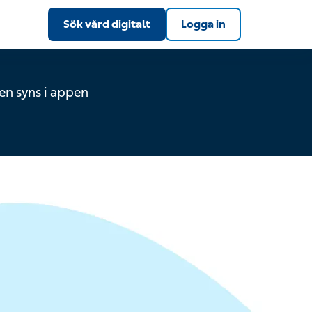
Sök vård digitalt
Logga in
en syns i appen