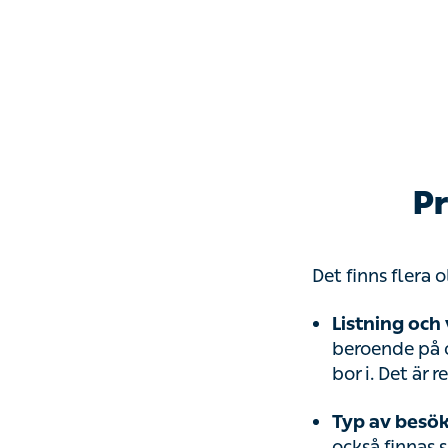
Pr
Det finns flera 
Listning och 
beroende på o
bor i. Det är
Typ av besö
också finnas 