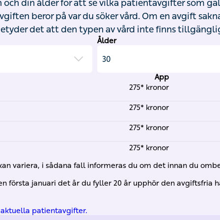
n och din ålder för att se vilka patientavgifter som gäll
vgiften beror på var du söker vård. Om en avgift saknas
etyder det att den typen av vård inte finns tillgängli
Ålder
App
275* kronor
275* kronor
275* kronor
275* kronor
kan variera, i sådana fall informeras du om det innan du omb
 första januari det år du fyller 20 år upphör den avgiftsfria h
aktuella patientavgifter.