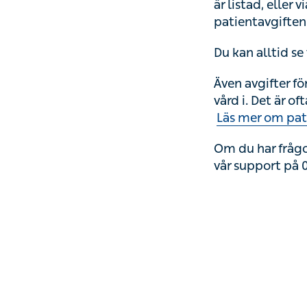
är listad, eller
patientavgiften 
Du kan alltid se
Även avgifter fö
vård i. Det är o
Läs mer om pat
Om du har frågo
vår support på 0