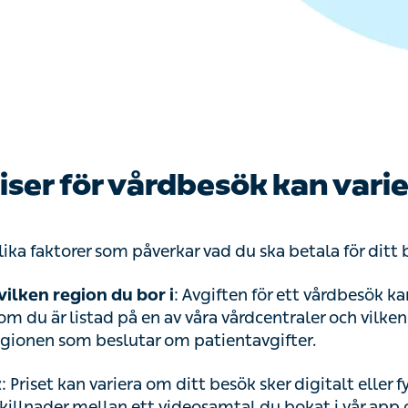
iser för vårdbesök kan vari
olika faktorer som påverkar vad du ska betala för ditt
vilken region du bor i
: Avgiften för ett vårdbesök kan
m du är listad på en av våra vårdcentraler och vilken
 regionen som beslutar om patientavgifter.
k
: Priset kan variera om ditt besök sker digitalt eller f
skillnader mellan ett videosamtal du bokat i vår app