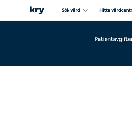
Sök vård
Hitta vårdcent
Patientavgifte