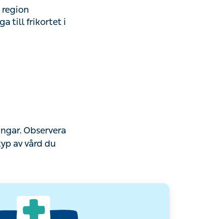
I region
till frikortet i
ningar. Observera
typ av vård du