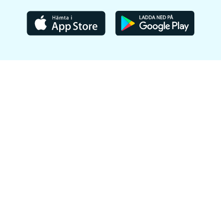
information som kan påverka valet av behandling.
Skriv en lista över sjukdomar och läkemedel – det
hjälper läkaren att avgöra vilken
läkemedelsbehandling som passar just dig.
Tänk igenom dina symptom
– ta gärna hjälp av
Menopause Rating Scale, som du hittar
här
.