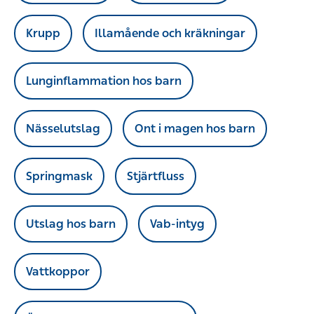
Krupp
Illamående och kräkningar
Lunginflammation hos barn
Nässelutslag
Ont i magen hos barn
Springmask
Stjärtfluss
Utslag hos barn
Vab-intyg
Vattkoppor