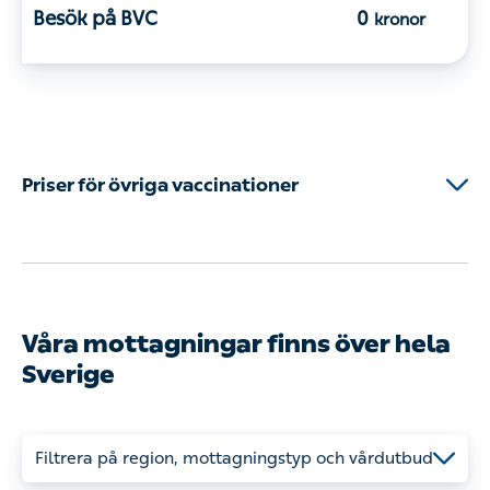
Besök på BVC
0
kronor
Priser för övriga vaccinationer
Priserna för vaccinationer som inte ingår i
vaccinationsprogrammet bestäms av regionerna.
Därför kan priserna variera beroende på var du bor.
Våra mottagningar finns över hela
Ring din vårdcentral för aktuell prisinformation och
att boka en tid för vaccination.
Sverige
Här hittar du alla våra vårdcentraler
.
Filtrera på region, mottagningstyp och vårdutbud