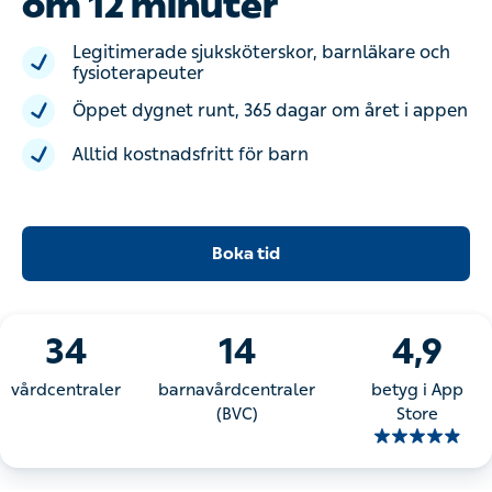
om 12 minuter
Legitimerade sjuksköterskor, barnläkare och
fysioterapeuter
Öppet dygnet runt, 365 dagar om året i appen
Alltid kostnadsfritt för barn
Boka tid
34
14
4,9
vårdcentraler
barnavårdcentraler
betyg i App
(BVC)
Store