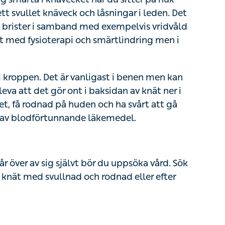
ett svullet knäveck och låsningar i leden. Det
n brister i samband med exempelvis vridvåld
t med fysioterapi och smärtlindring men i
 kroppen. Det är vanligast i benen men kan
va att det gör ont i baksidan av knät ner i
et, få rodnad på huden och ha svårt att gå
 av blodförtunnande läkemedel.
r över av sig självt bör du uppsöka vård. Sök
 knät med svullnad och rodnad eller efter