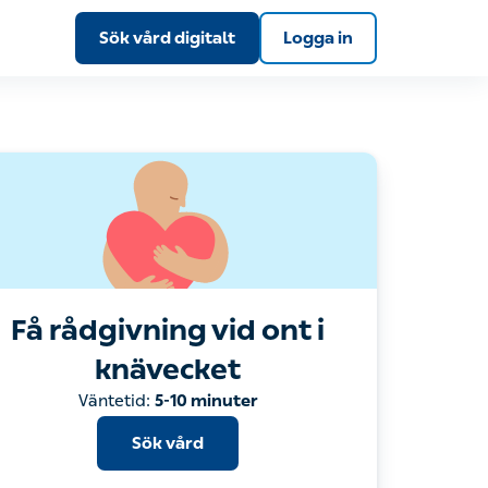
Sök vård digitalt
Logga in
Få rådgivning vid ont i
knävecket
Sök vård