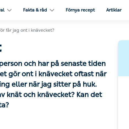
ral
Fakta & råd
Förnya recept
Artiklar
ör får jag ont i knävecket?
 person och har på senaste tiden
t gör ont i knävecket oftast när
ng eller när jag sitter på huk.
 av knät och knävecket? Kan det
ta?