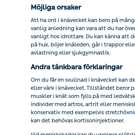
Möjliga orsaker
Att ha ont i knävecket kan bero på många 
vanlig anledning kan vara att du har över
vanligt hos idrottare. Du kan känna att d
på huk, böjer knäleden, går i trappor eller
avlastning eller sjukgymnastik.
Andra tänkbara förklaringar
Om du får en svullnad i knävecket kan d
eller värk i knävecket. Tillståndet beror 
muskler i knät som fylls på med ledvätska
individer med artros, artrit eller menisk
konservativ med exempelvis stretchövnin
kan det behövas kortisoninjektioner.
Vid meniskskador kan du uppleva plötsli