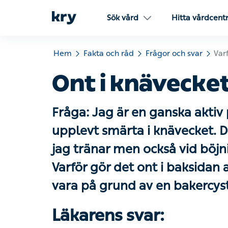
Sök vård
Hitta vårdcent
Hem
Fakta och råd
Frågor och svar
Varf
Ont i knävecket
Fråga: Jag är en ganska aktiv
upplevt smärta i knävecket. De
jag tränar men också vid böjni
Varför gör det ont i baksidan
vara på grund av en bakercys
Läkarens svar: