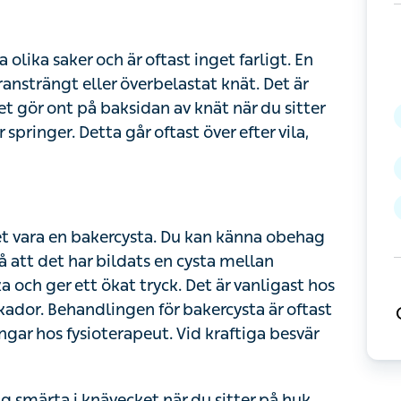
olika saker och är oftast inget farligt. En
ansträngt eller överbelastat knät. Det är
et gör ont på baksidan av knät när du sitter
 springer. Detta går oftast över efter vila,
et vara en bakercysta. Du kan känna obehag
på att det har bildats en cysta mellan
 och ger ett ökat tryck. Det är vanligast hos
skador. Behandlingen för bakercysta är oftast
gar hos fysioterapeut. Vid kraftiga besvär
g smärta i knävecket när du sitter på huk