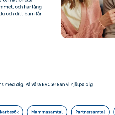
efter nationella
mmet, och har lång
 du och ditt barn får
ns med dig. På våra BVC:er kan vi hjälpa dig
äkarbesök
Mammasamtal
Partnersamtal