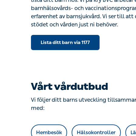
lista ditt barn hos. Vi på Kry BVC arbetar 
barnhälsovårds- och vaccinationsprogra
erfarenhet av barnsjukvård. Vi ser till att
stödet och vården just ni behöver.
Lista ditt barn via 1177
Vårt vårdutbud
Vi följer ditt barns utveckling tillsamma
med:
Hembesök
Hälsokontroller
L