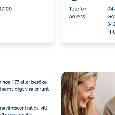
-17:00
Telefon
047
Adress
Go
34
Hit
 hos 1177 eller besöka
 samtidigt visa er runt
rnavårdscentral du vill