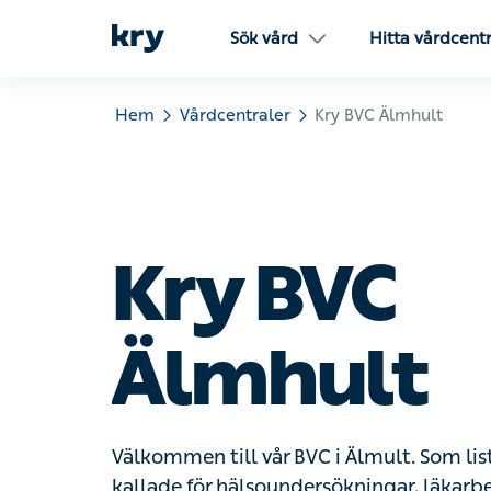
Sök vård
Hitta vårdcent
Hem
Vårdcentraler
Kry BVC Älmhult
Kry BVC
Älmhult
Välkommen till vår BVC i Älmult. Som list
kallade för hälsoundersökningar, läkarb