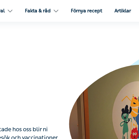
ral
Fakta & råd
Förnya recept
Artiklar
ade hos oss blir ni
esök och vaccinationer