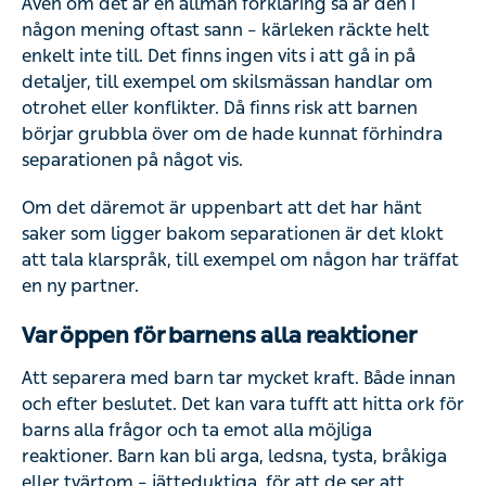
Även om det är en allmän förklaring så är den i
någon mening oftast sann – kärleken räckte helt
enkelt inte till. Det finns ingen vits i att gå in på
detaljer, till exempel om skilsmässan handlar om
otrohet eller konflikter. Då finns risk att barnen
börjar grubbla över om de hade kunnat förhindra
separationen på något vis.
Om det däremot är uppenbart att det har hänt
saker som ligger bakom separationen är det klokt
att tala klarspråk, till exempel om någon har träffat
en ny partner.
Var öppen för barnens alla reaktioner
Att separera med barn tar mycket kraft. Både innan
och efter beslutet. Det kan vara tufft att hitta ork för
barns alla frågor och ta emot alla möjliga
reaktioner. Barn kan bli arga, ledsna, tysta, bråkiga
eller tvärtom – jätteduktiga, för att de ser att