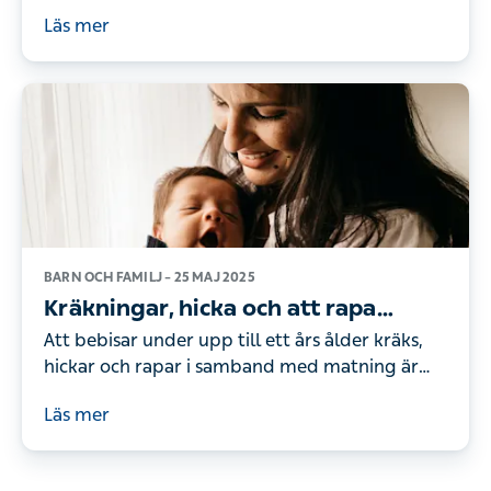
och spännande. Det kan kännas både pirrigt
Läs mer
och overkligt. Nästa steg är att kontakta din
barnmorskemottagning (BMM) för ett
inskrivningsbesök
BARN OCH FAMILJ –
25 MAJ 2025
Kräkningar, hicka och att rapa
bebisar
Att bebisar under upp till ett års ålder kräks,
hickar och rapar i samband med matning är
fullkomligt normalt och sällan något att oroa
Läs mer
sig för. Däremot finns det saker vi kan göra för
att hjälpa de små för att undvika obehag så
gott det går.