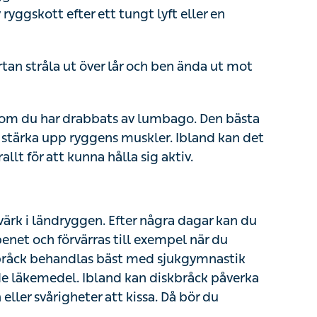
yft eller en ovanlig vridning av ryggen.
 stråla ut över lår och ben ända ut mot tårna.
om du har drabbats av lumbago. Den bästa
ärka upp ryggens muskler. Ibland kan det
ör att kunna hålla sig aktiv.
k i ländryggen. Efter några dagar kan du
 och förvärras till exempel när du sitter,
ehandlas bäst med sjukgymnastik men det kan
land kan diskbråck påverka nerverna och leda
 kissa. Då bör du kontakta sjukvården.
ryggsmärtor. Det kan bero på många olika