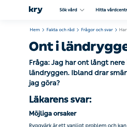
Sök vård
Hitta vårdcentra
Hem
Fakta och råd
Frågor och svar
Har du 
Ont i ländrygge
Fråga: Jag har ont långt nere i
ländryggen. Ibland drar smärt
jag göra?
Läkarens svar:
Möjliga orsaker
Ryggvärk är ett vanligt problem och kan be