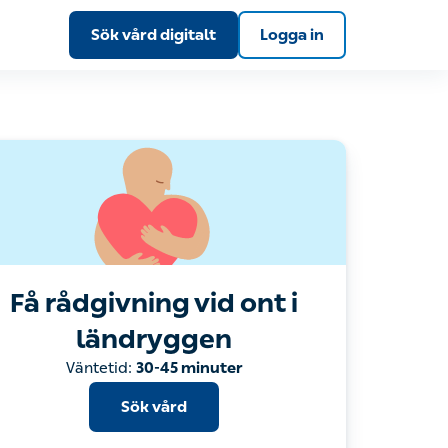
Sök vård digitalt
Logga in
Få rådgivning vid ont i
ländryggen
Sök vård