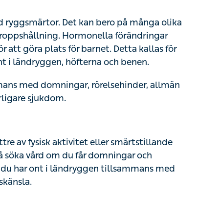
ppshållning. Hormonella förändringar gör att
 plats för barnet. Detta kallas för foglossning
, höfterna och benen.
s med domningar, rörelsehinder, allmän
gare sjukdom.
v fysisk aktivitet eller smärtstillande
 söka vård om du får domningar och
u har ont i ländryggen tillsammans med
änsla.
åd och hjälp av en fysioterapeut. Vi gör en
mptom och den information som framkommer