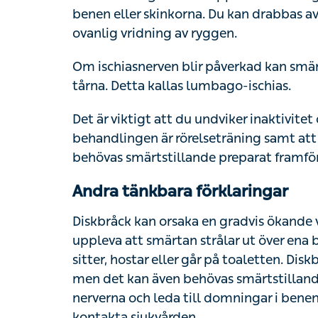
Du kan drabbas av ryggskott efter ett tungt l
Om ischiasnerven blir påverkad kan smärtan
Detta kallas lumbago-ischias.
Det är viktigt att du undviker inaktivitet 
behandlingen är rörelseträning samt att st
behövas smärtstillande preparat framförallt f
Andra tänkbara förklaringar
Diskbråck kan orsaka en gradvis ökande vär
uppleva att smärtan strålar ut över ena benet
hostar eller går på toaletten. Diskbråck b
även behövas smärtstillande läkemedel. Ib
till domningar i benen eller svårigheter att
Om du är gravid är det också vanligt med 