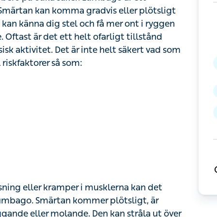
rtan kan komma gradvis eller plötsligt och
nna dig stel och få mer ont i ryggen efter
r det ett helt ofarligt tillstånd som är
itet. Det är inte helt säkert vad som orsakar
r så som:
ng eller kramper i musklerna kan det bero på
rtan kommer plötsligt, är oftast ensidig och
Den kan stråla ut över benen eller skinkorna.