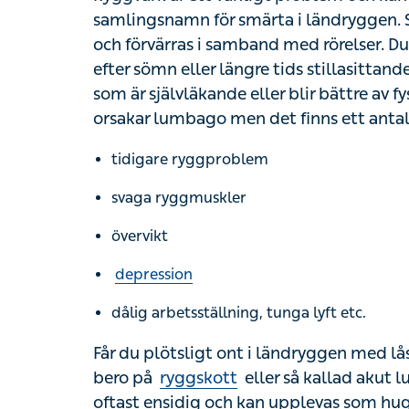
samlingsnamn för smärta i ländryggen. Smä
förvärras i samband med rörelser. Du kan kä
sömn eller längre tids stillasittande. Oftast ä
självläkande eller blir bättre av fysisk aktiv
lumbago men det finns ett antal riskfaktore
tidigare ryggproblem
svaga ryggmuskler
övervikt
depression
dålig arbetsställning, tunga lyft etc.
Får du plötsligt ont i ländryggen med låsni
ryggskott
eller så kallad akut lumbago. Smä
kan upplevas som huggande eller molande. 