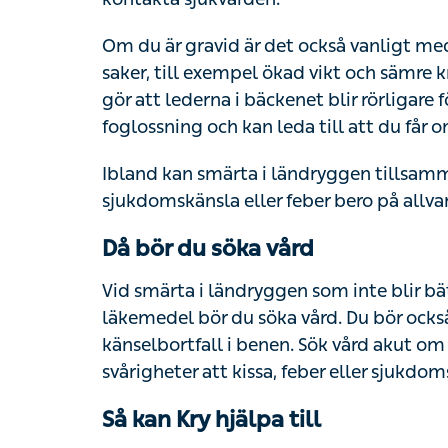
saker, till exempel ökad vikt och sämre kro
lederna i bäckenet blir rörligare för att göra
och kan leda till att du får ont i ländryggen
Ibland kan smärta i ländryggen tillsamman
sjukdomskänsla eller feber bero på allvarli
Då bör du söka vård
Vid smärta i ländryggen som inte blir bättre a
läkemedel bör du söka vård. Du bör också
känselbortfall i benen. Sök vård akut om d
svårigheter att kissa, feber eller sjukdomsk
Så kan Kry hjälpa till
Du kan vända dig till oss på Kry för att få r
individuell bedömning baserat på dina sy