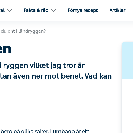
l
Fakta & råd
Förnya recept
Artiklar
ont i ländryggen?
n
 ryggen vilket jag tror är
an även ner mot benet. Vad kan
ro på olika saker. Lumbago är ett