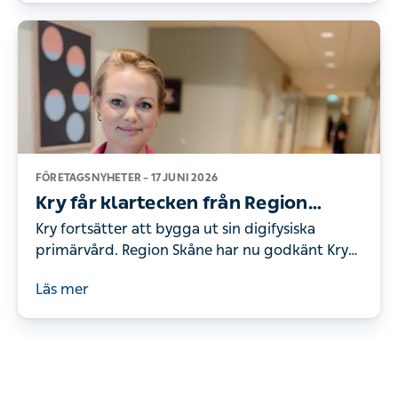
Kry Företag.
FÖRETAGSNYHETER –
17 JUNI 2026
Kry får klartecken från Region
Skåne – öppnar vårdcentral och
Kry fortsätter att bygga ut sin digifysiska
barnmorskemottagning i
primärvård. Region Skåne har nu godkänt Krys
Kristianstad
ansökan om att starta Kry Vårdcentral Riksens
Läs mer
Ständer Kristianstad och Kry
Barnmorskemottagning Riksens Ständer
Kristianstad i centrala Kristianstad.