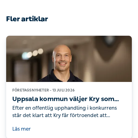
Fler artiklar
FÖRETAGSNYHETER –
13 JULI 2026
Uppsala kommun väljer Kry som
leverantör av företagshälsovård
Efter en offentlig upphandling i konkurrens
står det klart att Kry får förtroendet att
erbjuda företagshälsovård för Uppsala
Läs mer
kommuns drygt 18 000 anställda. Därmed
fortsätter den starka tillväxten i affärsområdet