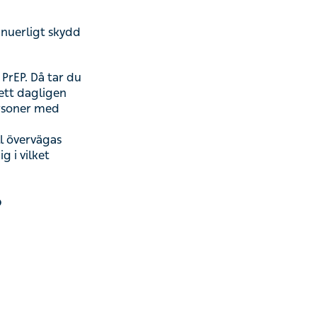
 skydd och
. Då tar du två
ill och med två
atit B ska inte
örsta hand, men
.
?