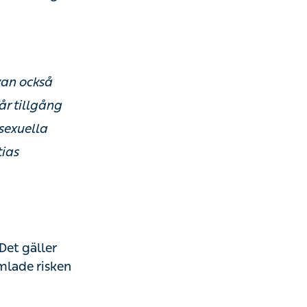
t dessa
 också ge
ång till PrEP
a och det
orska på Kry
äller framförallt
edöms vara hög