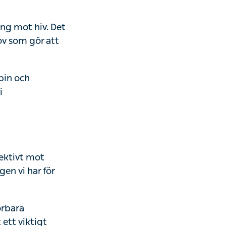
ot hiv. Det är
r att hivviruset
h
ivt mot
i har för att
a infektioner som