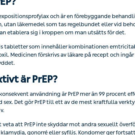
rEP?
eexpositionsprofylax och är en förebyggande behandling m
utan läkemedel som tas regelbundet eller vid behov som gö
 sig i kroppen om man utsätts för det.
s tabletter som innehåller kombinationen emtricitabin oc
il. Medicinen förskrivs av läkare på recept och ingår i
det.
tivt är PrEP?
konsekvent användning är PrEP mer än 99 procent effekt
sex. Det gör PrEP till ett av de mest kraftfulla verktygen v
t veta att PrEP inte skyddar mot andra sexuellt överförbar