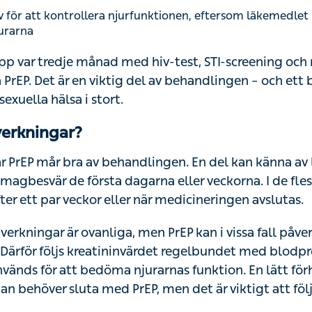
ör att kontrollera njurfunktionen, eftersom läkemedlet i sällsynta
pp var tredje månad med hiv-test, STI-screening och njur
Det är en viktig del av behandlingen – och ett bra tillfäll
 i stort.
verkningar?
r PrEP mår bra av behandlingen. En del kan känna av lät
agbesvär de första dagarna eller veckorna. I de flesta f
r veckor eller när medicineringen avslutas.
verkningar är ovanliga, men PrEP kan i vissa fall påverka
tininvärdet regelbundet med blodprov. Kreatinin är ett m
urarnas funktion. En lätt förhöjning betyder inte alltid a
n det är viktigt att följa värdet över tid.
ag tillgång till PrEP?