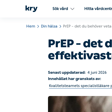
Sök vård
Hitta vårdcentra
Hem
Din hälsa
PrEP – det du behöver veta om 
PrEP – det 
effektivaste
Senast uppdaterad:
4 juni 2026
Innehållet har granskats av:
Kvalitetsteamets specialistläkare på K