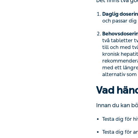
Det finns två god
Daglig doserin
passar dig som ha
Behovsdoseri
tabletter två til
dygn efter senas
ta PrEP på dett
on demand kan i
sjuksköterska/ba
Vad händ
Innan du kan bö
Testa dig för hiv
Testa dig för a