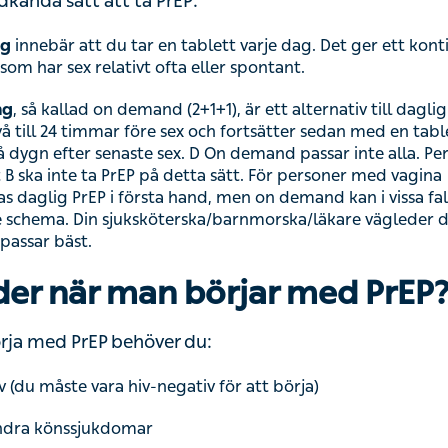
kända sätt att ta PrEP:
g
innebär att du tar en tablett varje dag. Det ger ett kontinuerligt
r sex relativt ofta eller spontant.
ng
, så kallad on demand (2+1+1), är ett alternativ till daglig PrEP
l 24 timmar före sex och fortsätter sedan med en tablett dagligen t
te sex. D On demand passar inte alla. Personer med kronisk hep
a sätt. För personer med vagina rekommenderas daglig PrEP i f
 vissa fall övervägas med ett längre schema. Din
rnmorska/läkare vägleder dig i vilket alternativ som passar bäst
er när man börjar med PrEP
rja med PrEP behöver du:
 (du måste vara hiv-negativ för att börja)
ndra könssjukdomar