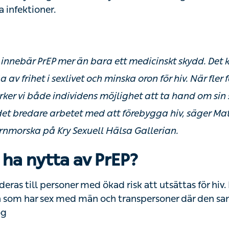
 eller syfilis. Kondomer ger fortsatt ett viktigt skydd mo
nnebär PrEP mer än bara ett medicinskt skydd. Det kan
frihet i sexlivet och minska oron för hiv. När fler får tillg
åde individens möjlighet att ta hand om sin sexuella häls
etet med att förebygga hiv, säger Matias Garzón, barnm
a Gallerian.
ha nytta av PrEP?
s till personer med ökad risk att utsättas för hiv. Det g
 med män och transpersoner där den samlade risken b