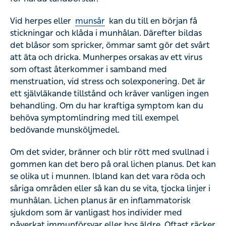
stickningar och klåda i munhålan. Därefter bildas det
blåsor som spricker, ömmar samt gör det svårt att äta och
dricka. Munherpes orsakas av ett virus som oftast
återkommer i samband med menstruation, vid stress och
solexponering. Det är ett självläkande tillstånd och kräver
vanligen ingen behandling. Om du har kraftiga symptom
kan du behöva symptomlindring med till exempel
bedövande munsköljmedel.
Om det svider, bränner och blir rött med svullnad i
gommen kan det bero på oral lichen planus. Det kan se
olika ut i munnen. Ibland kan det vara röda och såriga
områden eller så kan du se vita, tjocka linjer i munhålan.
Lichen planus är en inflammatorisk sjukdom som är
vanligast hos individer med påverkat immunförsvar eller
hos äldre. Oftast räcker det med förebyggande och
symptomlindrande behandling såsom god munhygien
och lokal antiinflammatorisk behandling. Vid kraftiga
besvär kan det krävas receptbelagda läkemedel.