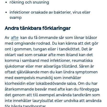
infektioner orsakade av bakterier, virus eller svamp
Andra tänkbara förklaringar
Av
afte
kan du få ömmande sår som liknar blåsor med
omgivande rodnad. Du kan känna att det gör ont i
gommen, tungan eller i tandköttet. Det är oklart vad som
orsakar afte men ibland kan det komma i samband med
infektioner, reumatiska sjukdomar eller mer allvarliga
tillstånd. Såren är oftast självläkande men du kan lindra
symptomen med exempelvis munskölj som innehåller
klorhexidin eller lokalbedövande salva. Om du har
återkommande besvär med afte kan du förebygga det
genom att till exempel använda tandkräm som inte
innehåller laurylsulfat eller undvika att använda för hårda
tandborstar.
Vid herpes eller
munsår
kan du till en början få