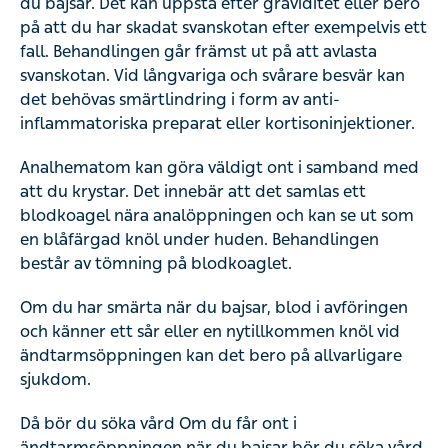
och svårare besvär kan det behövas smärtlindring i form
av anti-inflammatoriska preparat eller kortisoninjektioner.
Analhematom kan göra väldigt ont i samband med att du
krystar. Det innebär att det samlas ett blodkoagel nära
analöppningen och kan se ut som en blåfärgad knöl
under huden. Behandlingen består av tömning på
blodkoaglet.
Om du har smärta när du bajsar, blod i avföringen och
känner ett sår eller en nytillkommen knöl vid
ändtarmsöppningen kan det bero på allvarligare sjukdom.
Då bör du söka vård Om du får ont i ändtarmsöppningen
när du bajsar bör du söka vård. Sök vård akut om du har
kraftig smärta eller rikliga blödningar.
Få rådgivning vid ont när jag