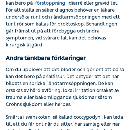
ändtarmsöppningen med ett tunt rör som kallas för
proktoskop. Behandlingen går främst ut på att förebygga
och lindra symptomen, vid svårare fall kan det behövas
kirurgisk åtgärd.
Andra tänkbara förklaringar
Om du upplever att det blöder och gör ont att bajsa kan
det bero på analfissur. Det betyder att det har bildats en
spricka i ändtarmsöppningen. De kan orsakas av hård
avföring, lokal irritation orsakat av trauma eller
bakomliggande sjukdomar såsom Crohns sjukdom eller
herpes.
Smärta i svanskotan, så kallad coccygodyni, kan leda till
att du får ont när du sitter, har samlag eller när du bajsar.
Det kan uppstå efter graviditet eller bero på att du har
skadat svanskotan efter exempelvis ett fall. Behandlingen
går främst ut på att avlasta svanskotan. Vid långvariga