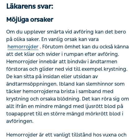
Läkarens svar:
Möjliga orsaker
Om du upplever smärta vid avföring kan det bero på olika
saker. En vanlig orsak kan vara
hemorrojder
. Förutom
ömhet kan du också känna att det kliar och svider i
rumpan efter avföring. Hemorrojder innebär att bindväv i
ändtarmen förstoras och glider ned vid till exempel
krystning. De kan sitta på insidan eller utsidan av
ändtarmsöppningen. Ibland kan slemhinnor som täcker
hemorrojderna brista i samband med krystning och
orsaka blödning. Det kan röra sig om allt ifrån en mindre
mängd med ljusrött blod på toapappret till en större
mängd mörkrött blod i avföringen.
Hemorrojder är ett vanligt tillstånd hos vuxna och kan
bero på
förstoppning
, diarré eller graviditet. För att ställa
en säker diagnos behöver en läkare undersöka runt och i