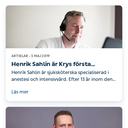
ARTIKLAR –
5 MAJ 2019
Henrik Sahlin är Krys första
sjuksköterska
Henrik Sahlin är sjuksköterska specialiserad i
anestesi och intensivvård. Efter 13 år inom den
traditionella vården valde han nyligen att börja
Läs mer
i den digitala