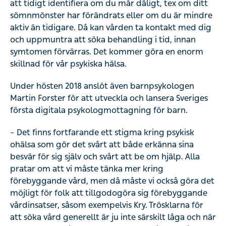
att tidigt identifiera om du mår dåligt, tex om ditt
sömnmönster har förändrats eller om du är mindre
aktiv än tidigare. Då kan vården ta kontakt med dig
och uppmuntra att söka behandling i tid, innan
symtomen förvärras. Det kommer göra en enorm
skillnad för vår psykiska hälsa.
Under hösten 2018 anslöt även barnpsykologen
Martin Forster för att utveckla och lansera Sveriges
första digitala psykologmottagning för barn.
– Det finns fortfarande ett stigma kring psykisk
ohälsa som gör det svårt att både erkänna sina
besvär för sig själv och svårt att be om hjälp. Alla
pratar om att vi måste tänka mer kring
förebyggande vård, men då måste vi också göra det
möjligt för folk att tillgodogöra sig förebyggande
vårdinsatser, såsom exempelvis Kry. Trösklarna för
att söka vård generellt är ju inte särskilt låga och när