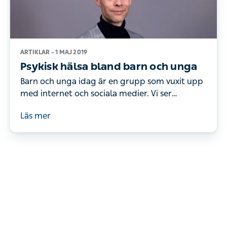
ARTIKLAR –
1 MAJ 2019
Psykisk hälsa bland barn och unga
Barn och unga idag är en grupp som vuxit upp
med internet och sociala medier. Vi ser
samtidigt att den psykiska ohälsan hos barn
Läs mer
och unga har ökat.