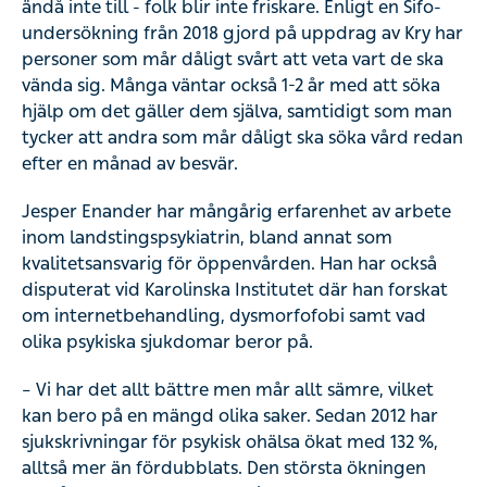
ändå inte till - folk blir inte friskare. Enligt en Sifo-
undersökning från 2018 gjord på uppdrag av Kry har
personer som mår dåligt svårt att veta vart de ska
vända sig. Många väntar också 1-2 år med att söka
hjälp om det gäller dem själva, samtidigt som man
tycker att andra som mår dåligt ska söka vård redan
efter en månad av besvär.
Jesper Enander har mångårig erfarenhet av arbete
inom landstingspsykiatrin, bland annat som
kvalitetsansvarig för öppenvården. Han har också
disputerat vid Karolinska Institutet där han forskat
om internetbehandling, dysmorfofobi samt vad
olika psykiska sjukdomar beror på.
– Vi har det allt bättre men mår allt sämre, vilket
kan bero på en mängd olika saker. Sedan 2012 har
sjukskrivningar för psykisk ohälsa ökat med 132 %,
alltså mer än fördubblats. Den största ökningen