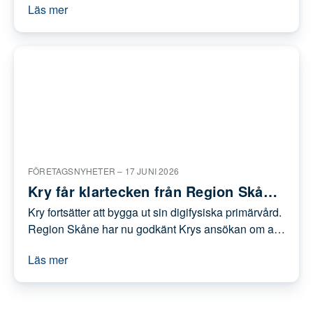
Efter en offentlig upphandling i konkurrens
står det klart att Kry får förtroendet att
erbjuda företagshälsovård för Uppsala
Läs mer
kommuns drygt 18 000 anställda. Därmed
fortsätter den starka tillväxten i affärsområdet
Kry Företag.
FÖRETAGSNYHETER –
17 JUNI 2026
Kry får klartecken från Region
Skåne – öppnar vårdcentral och
Kry fortsätter att bygga ut sin digifysiska
barnmorskemottagning i
primärvård. Region Skåne har nu godkänt Krys
Kristianstad
ansökan om att starta Kry Vårdcentral Riksens
Läs mer
Ständer Kristianstad och Kry