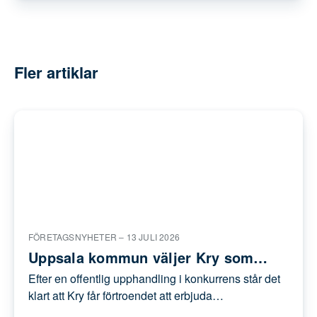
Sök
Fler artiklar
FÖRETAGSNYHETER –
13 JULI 2026
Uppsala kommun väljer Kry som
leverantör av företagshälsovård