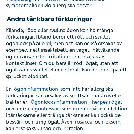
symptombilden vid allergiska besvär.
Andra tänkbara förklaringar
Kliande, röda eller svullna ögon kan ha många
förklaringar. Ibland beror ett rött och svullet
ögonlock på allergi, men det kan också orsakas av
exempelvis ett
insektsbett
, en
vagel
, inåtväxande
ögonfransar eller irritation som orsakas av
kontaktlinser. Om du bara är röd i ögat, utan att
ögat känns svullet eller irriterat, kan det bero på ett
sprucket blodkärl.
En
ögoninflammation
som inte har allergiska
förklaringar kan orsakas av smittsamma virus eller
bakterier.
Ögonlocksinflammation
,
herpes i ögat
och andra
ögonbesvär
som exempelvis en infektion
i tårsäckarna eller trånga tårkanaler kan också ge
besvär i och kring ögat. Även
rosacea
och
eksem
kan orsaka svullnad och irritation.