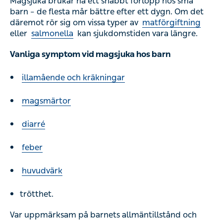
Magsjuka brukar ha ett snabbt förlopp hos små
barn – de flesta mår bättre efter ett dygn. Om det
däremot rör sig om vissa typer av
matförgiftning
eller
salmonella
kan sjukdomstiden vara längre.
Vanliga symptom vid magsjuka hos barn
illamående och kräkningar
magsmärtor
diarré
feber
huvudvärk
trötthet.
Var uppmärksam på barnets allmäntillstånd och