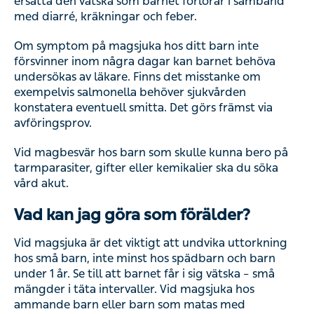
ersätta den vätska som barnet förlorar i samband
med diarré, kräkningar och feber.
Om symptom på magsjuka hos ditt barn inte
försvinner inom några dagar kan barnet behöva
undersökas av läkare. Finns det misstanke om
exempelvis salmonella behöver sjukvården
konstatera eventuell smitta. Det görs främst via
avföringsprov.
Vid magbesvär hos barn som skulle kunna bero på
tarmparasiter, gifter eller kemikalier ska du söka
vård akut.
Vad kan jag göra som förälder?
Vid magsjuka är det viktigt att undvika uttorkning
hos små barn, inte minst hos spädbarn och barn
under 1 år. Se till att barnet får i sig vätska – små
mängder i täta intervaller. Vid magsjuka hos
ammande barn eller barn som matas med