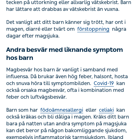
tecken på uttorkning eller allvarlig vätskebrist. Barn
har lättare att drabbas av vätskebrist än vuxna.
Det vanligt att ditt barn känner sig trött, har ont i
magen, diarré eller tvärt om
förstoppning
några
dagar efter magsjuka.
Andra besvär med liknande symptom
hos barn
Magbesvär hos barn är vanligt i samband med
influensa. Då brukar även hög feber, halsont, hosta
och snuva höra till symptombilden.
Covid-19
kan
också orsaka magbesvär, ofta i kombination med
feber och luftvägsbesvär.
Barn som har
födoämnesallergi
eller
celiaki
kan
också kräkas och bli dåliga i magen. Kräks ditt barn
bara på natten utan andra symptom på magsjuka
kan det beror på någon bakomliggande sjukdom,
exempelvis inflammatorisk tarmsjukdom. Ibland