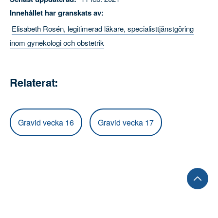
Senast uppdaterad:
11 feb. 2021
Innehållet har granskats av:
Elisabeth Rosén, legitimerad läkare,
specialisttjänstgöring inom gynekologi och obstetrik
Relaterat:
Gravid vecka 16
Gravid vecka 17