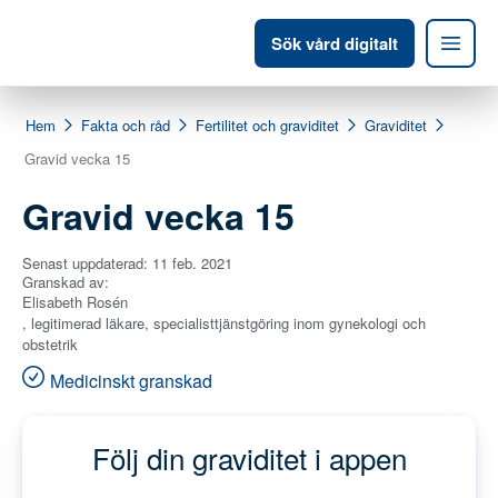
Sök vård digitalt
Hem
Fakta och råd
Fertilitet och graviditet
Graviditet
Gravid vecka 15
Gravid vecka 15
Senast uppdaterad:
11 feb. 2021
Granskad av:
Elisabeth Rosén
, legitimerad läkare, specialisttjänstgöring inom gynekologi och
obstetrik
Medicinskt granskad
Följ din graviditet i appen
Väntetid:
15-25 minuter