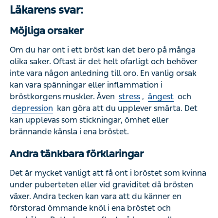
Läkarens svar:
Möjliga orsaker
Om du har ont i ett bröst kan det bero på många olika
saker. Oftast är det helt ofarligt och behöver inte vara
någon anledning till oro. En vanlig orsak kan vara
spänningar eller inflammation i bröstkorgens muskler.
Även
stress
,
ångest
och
depression
kan göra att du
upplever smärta. Det kan upplevas som stickningar,
ömhet eller brännande känsla i ena bröstet.
Andra tänkbara förklaringar
Det är mycket vanligt att få ont i bröstet som kvinna under
puberteten eller vid graviditet då brösten växer. Andra
tecken kan vara att du känner en förstorad ömmande knöl
i ena bröstet och armhålan. Detta beror oftast på
hormonella förändringar. Du kan också få ont i bröstet vid