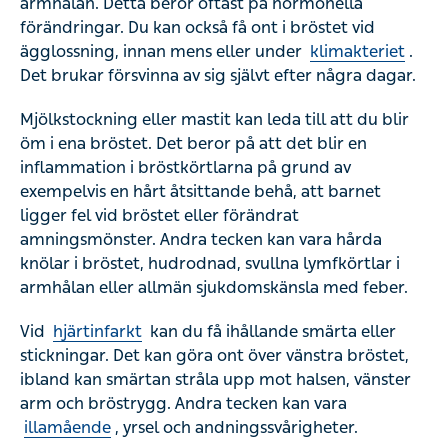
ägglossning, innan mens eller under
klimakteriet
. Det
brukar försvinna av sig självt efter några dagar.
Mjölkstockning eller mastit kan leda till att du blir öm i ena
bröstet. Det beror på att det blir en inflammation i
bröstkörtlarna på grund av exempelvis en hårt åtsittande
behå, att barnet ligger fel vid bröstet eller förändrat
amningsmönster. Andra tecken kan vara hårda knölar i
bröstet, hudrodnad, svullna lymfkörtlar i armhålan eller
allmän sjukdomskänsla med feber.
Vid
hjärtinfarkt
kan du få ihållande smärta eller
stickningar. Det kan göra ont över vänstra bröstet, ibland
kan smärtan stråla upp mot halsen, vänster arm och
bröstrygg. Andra tecken kan vara
illamående
, yrsel och
andningssvårigheter.
Ibland kan smärta i ena bröstet tillsammans med knöl i
armhålan, rodnad och indragningar i huden samt sår som