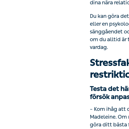
Du kan göra dett
en psykolog. När 
sänggåendet och 
du alltid är trött
Stressfa
restrikti
Testa det här
försök anpas
– Kom ihåg att det
Madeleine. Om nå
ditt bästa för at
rutiner, ta en ny 
gjort.