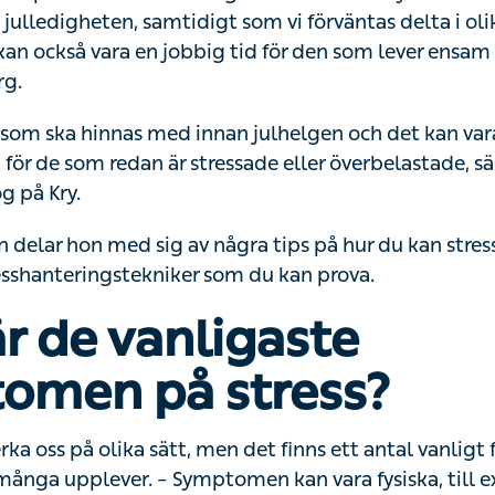
digheten, samtidigt som vi förväntas delta i olika sociala 
n jobbig tid för den som lever ensam eller den som bear
som ska hinnas med innan julhelgen och det kan vara svå
om redan är stressade eller överbelastade, säger Madelei
ln delar hon med sig av några tips på hur du kan stressa
eringstekniker som du kan prova.
är de vanligaste sym
ess?
ka oss på olika sätt, men det finns ett antal vanligt f
a upplever. – Symptomen kan vara fysiska, till exemp
g,
huvudvärk
, ledvärk eller
magont
, säger Madeleine.