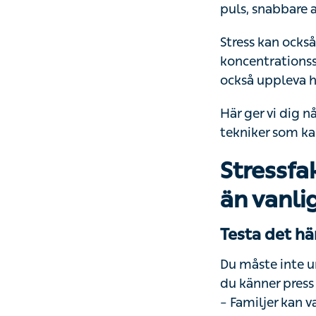
Stress kan också
koncentrationssv
uppleva humörs
Här ger vi dig nå
tekniker som kan
Stressfa
än vanli
Testa det här
Du måste inte um
känner press från
– Familjer kan va
tillägger: