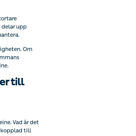
re deadlines och
i överkomliga
ten. Om din chef
itera vad som
 till
e. Vad är det som
till dina nära