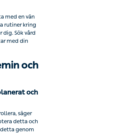
d en vän eller
ring
g. Sök vård om
n vardag.
emin och
nerat och
a, säger
detta och göra
om att bryta dina
 inte skulle ha