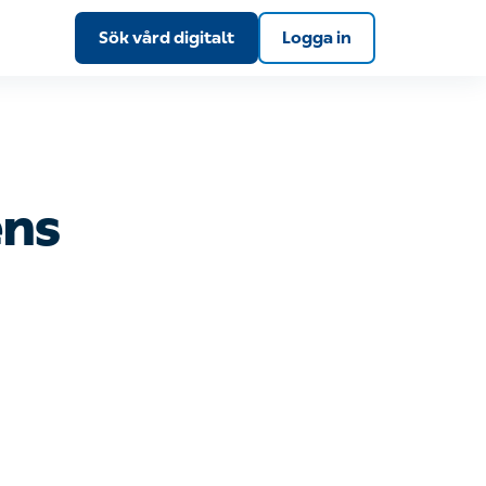
Sök vård digitalt
Logga in
s