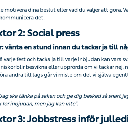
 motivera dina beslut eller vad du väljer att göra. Var ärl
unicera det.
ktor 2: Social press
: vänta en stund innan du tackar ja till något
 varje fest och tacka ja till varje inbjudan kan vara svår 
niskor blir besvikna eller upprörda om vi tackar nej, men 
ra till lags går vi miste om det vi själva egentligen vill, 
Jag ska tänka på saken och ge dig besked så snart jag k
.
bjudan, men jag kan inte”
ktor 3: Jobbstress inför julle
: sätt upp realistiska mål och deadlines