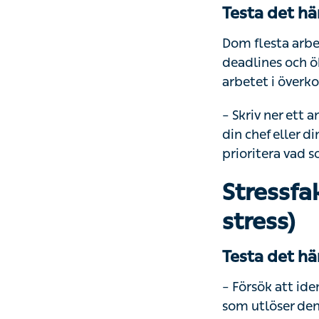
Dom flesta arbet
ökade prestations
deluppgifter kan 
– Skriv ner ett a
eller dina kolleg
måste göras, och
Stressfak
stress)
Testa det här
– Försök att iden
utlöser den? Finn
relationer?