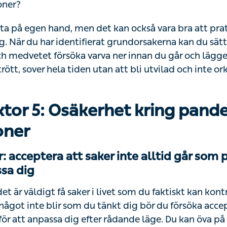
a på egen hand, men det kan också vara bra att prata me
du har identifierat grundorsakerna kan du sätta rutiner k
medvetet försöka varva ner innan du går och lägger di
, sover hela tiden utan att bli utvilad och inte orkar med di
ktor 5: Osäkerhet kring pand
oner
: acceptera att saker inte alltid går som pla
sa dig
 är väldigt få saker i livet som du faktiskt kan kontroller
got inte blir som du tänkt dig bör du försöka acceptera 
t anpassa dig efter rådande läge. Du kan öva på detta gen
väg till jobbet eller göra något spontant som du vanligtvis