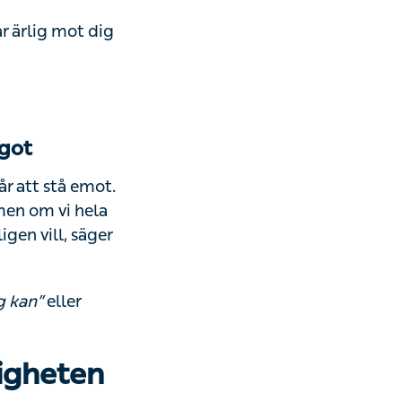
ig mot dig själv
att stå emot.
om vi hela tiden
säger Madeleine.
eller varför
an”
digheten