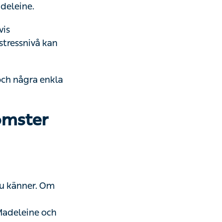
snivå kan också
några enkla
omster
nner. Om du
eleine och