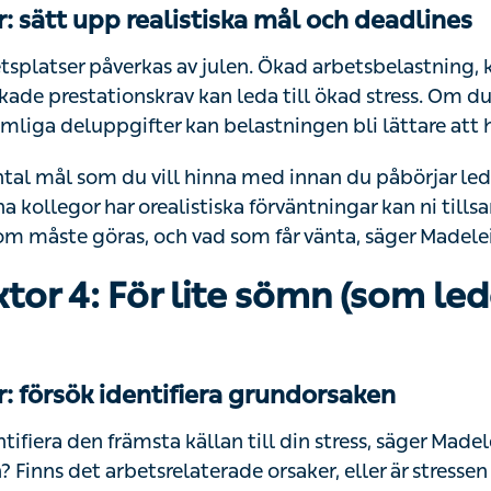
splatser påverkas av julen. Ökad arbetsbelastning, korta
krav kan leda till ökad stress. Om du delar upp arbetet 
belastningen bli lättare att hantera.
ntal mål som du vill hinna med innan du påbörjar ledighe
or har orealistiska förväntningar kan ni tillsammans prior
 vad som får vänta, säger Madeleine.
tor 4: För lite sömn (som leder
: försök identifiera grundorsaken
tifiera den främsta källan till din stress, säger Madelein
s det arbetsrelaterade orsaker, eller är stressen kopplad 