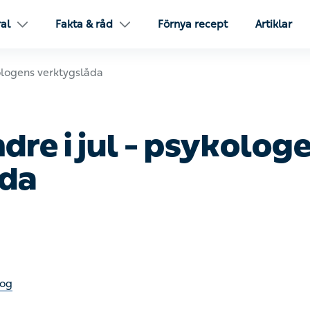
l
Fakta & råd
Förnya recept
Artiklar
gens verktygslåda
re i jul – psykologen
a