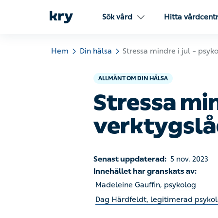
Sök vård
Hitta vårdcentra
Hem
Din hälsa
Stressa mindre i jul – psykolo
ALLMÄNT OM DIN HÄLSA
Stressa mind
verktygslåd
Senast uppdaterad:
5 nov. 2023
Innehållet har granskats av:
Madeleine Gauffin, psykolog
Dag Härdfeldt, legitimerad psykolog