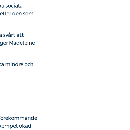
aktiviteter. Det
betar en sorg.
rt att hantera,
ne Gauffin,
 mindre och några
ptomen
örekommande
el ökad puls,