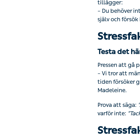
– Du behöver inte
och försök komm
Stressfa
Testa det här
Pressen att gå på
– Vi tror att män
försöker göra and
Prova att säga:
”
inte:
”Tack för in
Stressfa
Testa det här