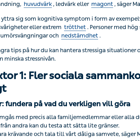
 yttra sig som kognitiva symptom i form av exempelvis
årigheter eller extrem
trötthet
. Personer med hög stres
vängningar och
nedstämdhet
.
gra tips på hur du kan hantera stressiga situationer och 
 minska stressnivån.
ktor 1: Fler sociala sammank
gt
: fundera på vad du verkligen vill göra
gås med precis alla familjemedlemmar eller alla du kä
 andra kan du testa att sätta lite gränser.
ra krävande och tala till vårt dåliga samvete, säger Mad