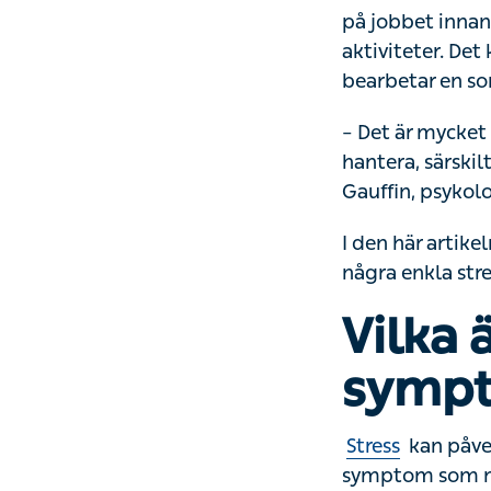
jobbet innan julle
kan också vara e
– Det är mycket 
särskilt för de s
psykolog på Kry.
I den här artike
enkla stresshant
Vilka 
på str
Stress
kan påver
symptom som mång
snabbare andnin