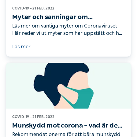
COVID-19 –
21 FEB. 2022
Myter och sanningar om
coronavaccin
Läs mer om vanliga myter om Coronaviruset.
Här reder vi ut myter som har uppstått och hur
det egentligen ligger till – Kry
Läs mer
COVID-19 –
21 FEB. 2022
Munskydd mot corona – vad är det
som gäller?
Rekommendationerna för att bära munskydd