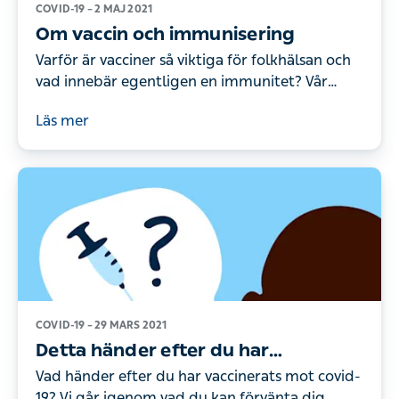
COVID-19 –
2 MAJ 2021
Om vaccin och immunisering
Varför är vacciner så viktiga för folkhälsan och
vad innebär egentligen en immunitet? Vår
infektionsspecialist går igenom allt du behöver
Läs mer
veta om vaccin.
COVID-19 –
29 MARS 2021
Detta händer efter du har
vaccinerats mot covid-19
Vad händer efter du har vaccinerats mot covid-
19? Vi går igenom vad du kan förvänta dig.