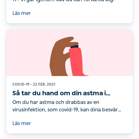
Läs mer
COVID-19 –
22 FEB. 2021
Så tar du hand om din astma i
coronatider
Om du har astma och drabbas av en
virusinfektion, som covid-19, kan dina besvär
förvärras. Vi går igenom hur du kan underlätta
Läs mer
symptomen och när du bör kontakta vården.