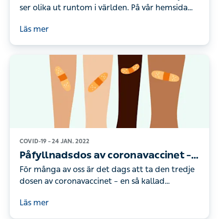
ser olika ut runtom i världen. På vår hemsida
kan du läsa mer om hur munskydd fungerar
Läs mer
och vilka rekommendationer som gäller i
Sverige.
COVID-19 –
24 JAN. 2022
Påfyllnadsdos av coronavaccinet –
detta behöver du veta
För många av oss är det dags att ta den tredje
dosen av coronavaccinet – en så kallad
påfyllnadsdos. Vår infektionsspecialist berättar
Läs mer
vad du behöver veta.