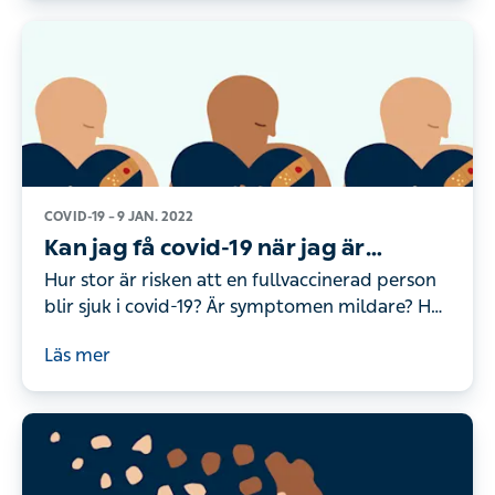
COVID-19 –
9 JAN. 2022
Kan jag få covid-19 när jag är
vaccinerad?
Hur stor är risken att en fullvaccinerad person
blir sjuk i covid-19? Är symptomen mildare? Hur
länge verkar vaccinet? Vår infektionsspecialist
Läs mer
förklarar hur det ligger till.