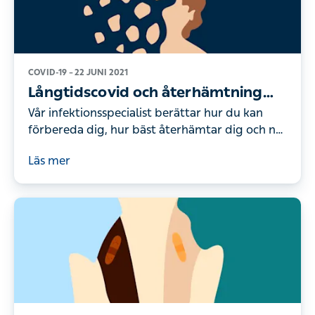
COVID-19 –
22 JUNI 2021
Långtidscovid och återhämtning
efter covid-19
Vår infektionsspecialist berättar hur du kan
förbereda dig, hur bäst återhämtar dig och när
det är dags att söka vård. Läs mer på vår
Läs mer
hemsida.