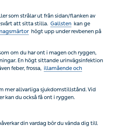
 som strålar ut från sidan/flanken av ryggen.
ta stilla.
Gallsten
kan ge liknande besvär,
pp under revbenen på höger sida.
 om du har ont i magen och ryggen, utöver
 högt sittande urinvägsinfektion kallas
, frossa,
illamående och kräkningar
.
er allvarliga sjukdomstillstånd. Vid exempelvis
få ont i ryggen.
ar din vardag bör du vända dig till
 med
feber
, illamående och kräkningar bör du
tor med svårighet att tömma tarmen och blåsan