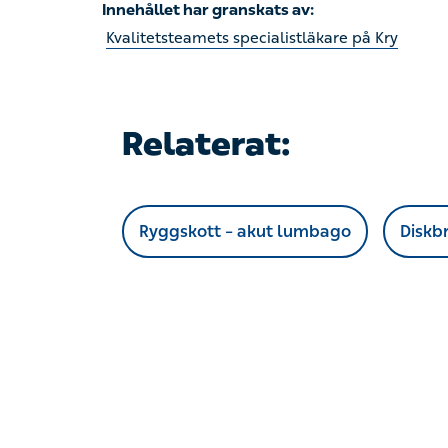
Relaterat:
Ryggskott – akut lumbago
Diskbråck