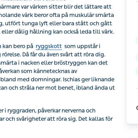
ir det lättare att avgöra vad som orsakar dina
kulär smärta i ryggen. Kanske har du
ra stått och gått ovanligt mycket. En
också leda till värk.
kan bero på
ryggskott
som uppstår i samband
år du även svårt att röra dig. Har du ont i nedre
 bröstryggen kan det röra sig om
diskbråck
.
av smärtutstrålning i benen eller armarna,
e symptom men brukar börja vid ena skinkan
ten.
i ryggraden, påverkar nerverna och orsakar
eter att röra sig. Det kallas för spinalstenos.