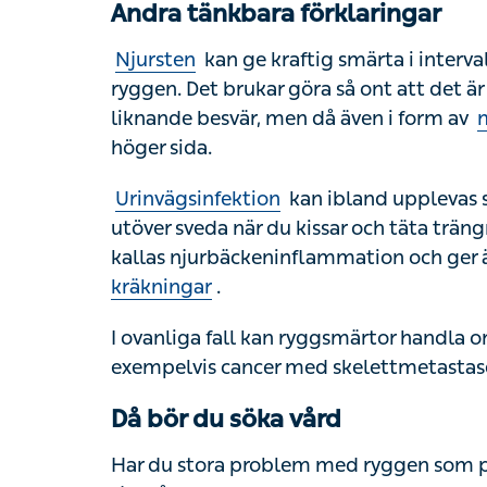
Njursten
kan ge kraftig smärta i intervaller
Det brukar göra så ont att det är svårt att sit
men då även i form av
magsmärtor
högt u
Urinvägsinfektion
kan ibland upplevas som
sveda när du kissar och täta trängningar. En
njurbäckeninflammation och ger även feber
I ovanliga fall kan ryggsmärtor handla om m
cancer med skelettmetastaser kan du också 
Då bör du söka vård
Har du stora problem med ryggen som påverk
sjukvården.
Får du plötsligt ont i ryggen i kombination
söka vård akut. Vid akuta, kraftfulla smär