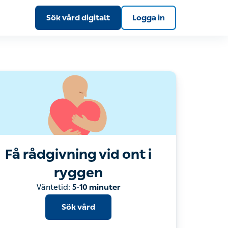
Sök vård digitalt
Logga in
Få rådgivning vid ont i
ryggen
Sök vård