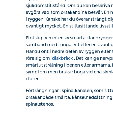
du kan beskriva närmare var värken sitter bl
besvär. En molande värk beror ofta på mus
överansträngt dig, utfört tunga lyft eller ba
stillasittande livsstil eller dålig hållning kan 
Plötslig och intensiv smärta i ländryggen 
med tunga lyft eller en ovanlig rörelse. Då f
delen av ryggen eller smärta i nacken eller
Det kan ge nervpåverkan som kännetecknas 
ibland med domningar. Ischias ger liknand
och stråla ner mot benet, ibland ända ut i fo
Förträngningar i spinalkanalen, som sitter 
både smärta, känselnedsättningar och svårigh
Andra tänkbara förklaringar