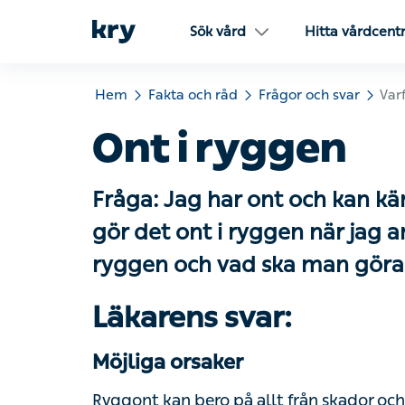
Sök vård
Hitta vårdcentra
Hem
Fakta och råd
Frågor och svar
Varför g
Ont i ryggen
Fråga: Jag har ont och kan kän
det ont i ryggen när jag andas
ryggen och vad ska man göra 
Läkarens svar:
Möjliga orsaker
Ryggont kan bero på allt från skador och mu