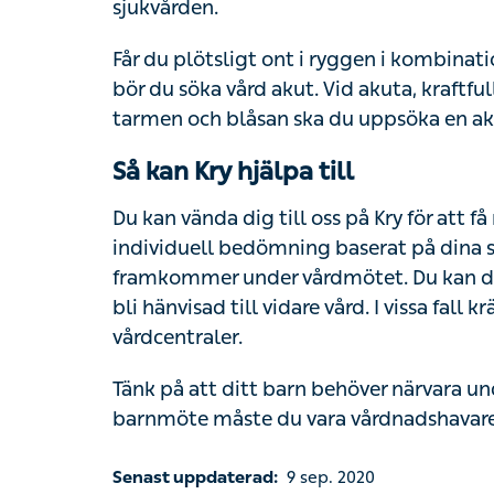
ska du uppsöka en akutmottagning.
Så kan Kry hjälpa till
Du kan vända dig till oss på Kry för att få r
individuell bedömning baserat på dina sy
under vårdmötet. Du kan därefter bli ordinera
vidare vård. I vissa fall krävs en fysisk un
Tänk på att ditt barn behöver närvara unde
måste du vara vårdnadshavare till barnet.
Senast uppdaterad:
9 sep. 2020
Innehållet har granskats av:
Kvalitetsteamets specialistläkare på Kry