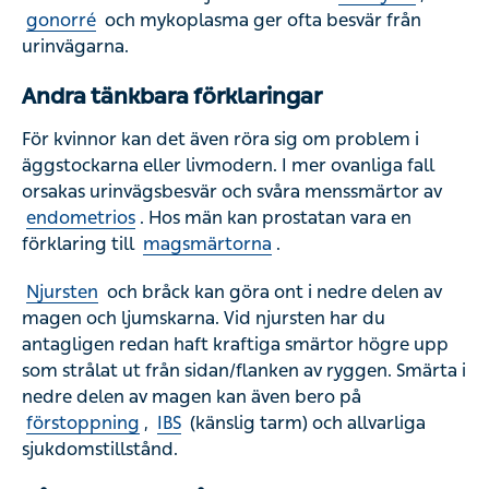
Andra tänkbara förklaringar
För kvinnor kan det även röra sig om problem i
äggstockarna eller livmodern. I mer ovanliga fall orsakas
urinvägsbesvär och svåra menssmärtor av
endometrios
.
Hos män kan prostatan vara en förklaring till
magsmärtorna
.
Njursten
och bråck kan göra ont i nedre delen av magen
och ljumskarna. Vid njursten har du antagligen redan haft
kraftiga smärtor högre upp som strålat ut från
sidan/flanken av ryggen. Smärta i nedre delen av magen
kan även bero på
förstoppning
,
IBS
(känslig tarm) och
allvarliga sjukdomstillstånd.
Då bör du söka vård
Vid misstänkt urinvägsinfektion eller känningar i
urinblåsan behöver du vända dig till sjukvården, särskilt