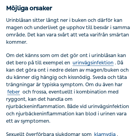
Möjliga orsaker
Urinblåsan sitter långt ner i buken och därför kan magen
och underlivet ge upphov till besvär i samma område. Det
kan vara svårt att veta varifrån smärtan kommer.
Om det känns som om det gör ont i urinblåsan kan det
bero på till exempel en
urinvägsinfektion
. Då kan det
göra ont i nedre delen av magen/buken och du känner dig
hängig och kissnödig. Sveda och täta trängningar är
typiska symptom. Om du även har
feber
och frossa,
eventuellt i kombination med ryggont, kan det handla om
njurbäckeninflammation. Både vid urinvägsinfektion och
njurbäckeninflammation kan blod i urinen vara ett av
symptomen.
Sexuellt överförbara sjukdomar som
klamydia
,
gonorré
och mykoplasma ger ofta besvär från urinvägarna.