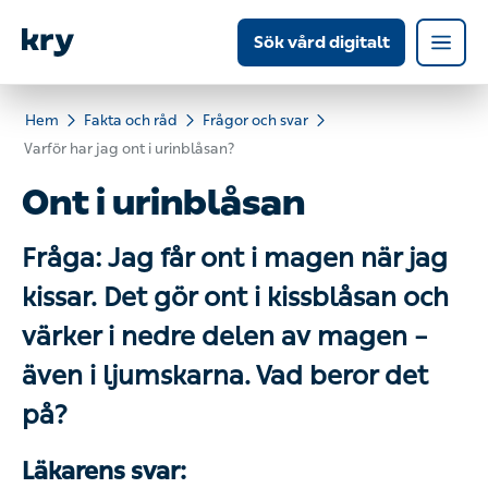
Sök vård digitalt
Hem
Fakta och råd
Frågor och svar
Varför har jag ont i urinblåsan?
Ont i urinblåsan
Fråga: Jag får ont i magen när jag
kissar. Det gör ont i kissblåsan och
värker i nedre delen av magen –
även i ljumskarna. Vad beror det
på?
Läkarens svar: